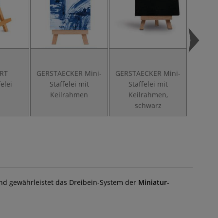
ART
GERSTAECKER Mini-
GERSTAECKER Mini-
I LOV
elei
Staffelei mit
Staffelei mit
S
Keilrahmen
Keilrahmen,
schwarz
and gewährleistet das Dreibein-System der
Miniatur-