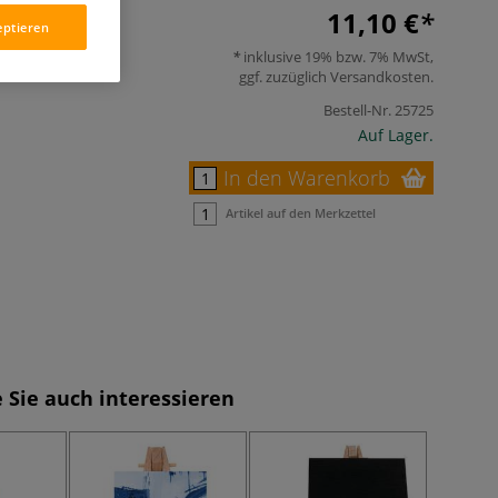
11,10 €
eptieren
inklusive 19% bzw. 7% MwSt,
ggf. zuzüglich
Versandkosten
.
Bestell-Nr.
25725
Auf Lager.
In den Warenkorb
Artikel auf den Merkzettel
 Sie auch interessieren