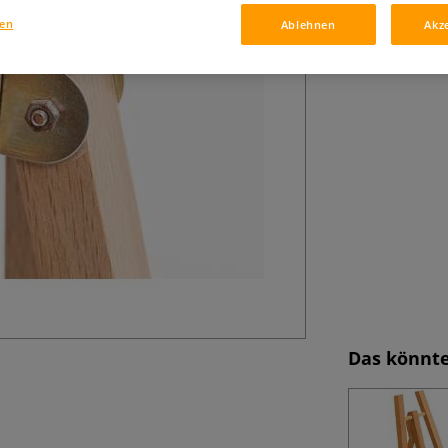
gen
Ablehnen
Akz
Das könnte