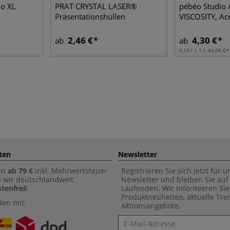
o XL
PRAT CRYSTAL LASER®
pébéo Studio 
Präsentationshüllen
VISCOSITY, Ac
2,46 €
4,30 €
ab
ab
0,10 l | 1 l:
43,00 €
ten
Newsletter
en
ab 79 €
inkl. Mehrwertsteuer
Registrieren Sie sich jetzt für 
n wir deutschlandweit
Newsletter und bleiben Sie au
tenfrei!
Laufenden. Wir informieren Sie
Produktneuheiten, aktuelle Tr
den mit:
Aktionsangebote.
Newsletter