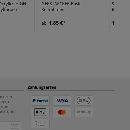
Acrylics HIGH
GERSTAECKER Basic
STAEDTLE
rylfarben
Keilrahmen
Radierer
1,85 €
1,55 €
ab
Zahlungsarten
unseren
f dem
 über
ends und
Rechnung
Voraus-
kasse