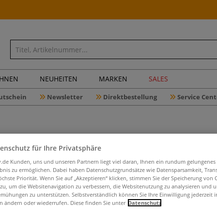
CHNEN
NEUHEITEN
MARKEN
SALES
utschein
Newsletter
Direktbestellung
Service Cent
enschutz für Ihre Privatsphäre
Deko-Tisc
iv.de Kunden, uns und unseren Partnern liegt viel daran, Ihnen ein rundum gelungenes
ebnis zu ermöglichen. Dabei haben Datenschutzgrundsätze wie Datensparsamkeit, Tra
öchste Priorität. Wenn Sie auf „Akzeptieren“ klicken, stimmen Sie der Speicherung von 
 zu, um die Websitenavigation zu verbessern, die Websitenutzung zu analysieren und 
Drei-Bein-Minista
mühungen zu unterstützen. Selbstverständlich können Sie Ihre Einwilligung jederzeit 
Mehr
n ändern oder wiederrufen. Diese finden Sie unter
Datenschutz