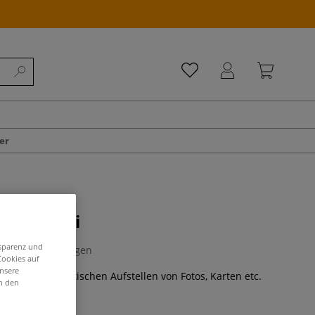
er
hstaffelei
nsparenz und
0 Bewertungen
Cookies auf
unsere
ffelei zum praktischen Aufstellen von Fotos, Karten etc.
in den