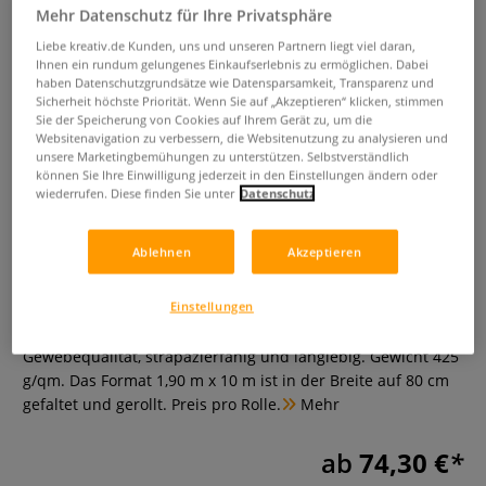
Mehr Datenschutz für Ihre Privatsphäre
Liebe kreativ.de Kunden, uns und unseren Partnern liegt viel daran,
Ihnen ein rundum gelungenes Einkaufserlebnis zu ermöglichen. Dabei
haben Datenschutzgrundsätze wie Datensparsamkeit, Transparenz und
Sicherheit höchste Priorität. Wenn Sie auf „Akzeptieren“ klicken, stimmen
Sie der Speicherung von Cookies auf Ihrem Gerät zu, um die
Websitenavigation zu verbessern, die Websitenutzung zu analysieren und
unsere Marketingbemühungen zu unterstützen. Selbstverständlich
können Sie Ihre Einwilligung jederzeit in den Einstellungen ändern oder
wiederrufen. Diese finden Sie unter
Datenschutz
Dichtes Jutegewebe
Ablehnen
Akzeptieren
0 Bewertungen
Einstellungen
Naturfarben, ungrundiert, 100 % umweltfreundlich. Dichte
Gewebequalität, strapazierfähig und langlebig. Gewicht 425
g/qm. Das Format 1,90 m x 10 m ist in der Breite auf 80 cm
gefaltet und gerollt. Preis pro Rolle.​​​​​​
Mehr
ab
74,30 €