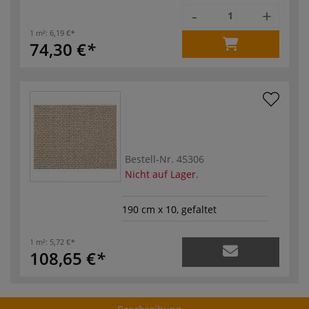
-
+
1 m²:
6,19 €
74,30 €
Bestell-Nr.
45306
Nicht auf Lager.
190 cm x 10, gefaltet
1 m²:
5,72 €
108,65 €