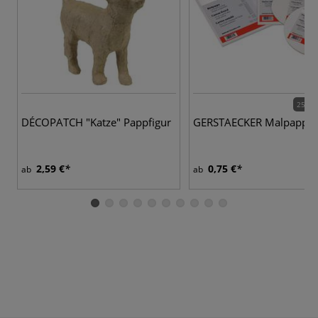
25 Va
DÉCOPATCH "Katze" Pappfigur
GERSTAECKER Malpappe
2,59 €
0,75 €
ab
ab