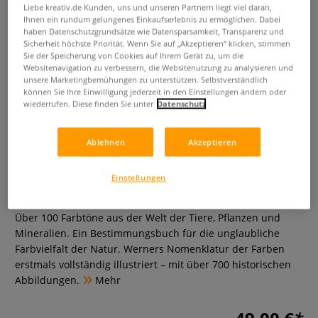
Liebe kreativ.de Kunden, uns und unseren Partnern liegt viel daran,
Ihnen ein rundum gelungenes Einkaufserlebnis zu ermöglichen. Dabei
haben Datenschutzgrundsätze wie Datensparsamkeit, Transparenz und
Sicherheit höchste Priorität. Wenn Sie auf „Akzeptieren“ klicken, stimmen
Sie der Speicherung von Cookies auf Ihrem Gerät zu, um die
Websitenavigation zu verbessern, die Websitenutzung zu analysieren und
unsere Marketingbemühungen zu unterstützen. Selbstverständlich
können Sie Ihre Einwilligung jederzeit in den Einstellungen ändern oder
wiederrufen. Diese finden Sie unter
Datenschutz
Ablehnen
Akzeptieren
Die Farben der Natur
Einstellungen
0 Bewertungen
Über 100 Farbtöne aus der Welt der Tiere, Pflanzen und
Mineralien. Ein Bestimmungsbuch für die unglaubliche
Farbvielfalt der Natur. Werners Nomenklatur der Farben
erstmals vollständig illustriert – mit über 700 historischen
Abbildungen.
Mehr