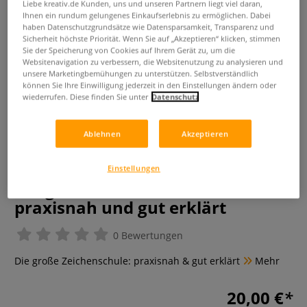
Liebe kreativ.de Kunden, uns und unseren Partnern liegt viel daran,
Ihnen ein rundum gelungenes Einkaufserlebnis zu ermöglichen. Dabei
haben Datenschutzgrundsätze wie Datensparsamkeit, Transparenz und
Sicherheit höchste Priorität. Wenn Sie auf „Akzeptieren“ klicken, stimmen
Sie der Speicherung von Cookies auf Ihrem Gerät zu, um die
Websitenavigation zu verbessern, die Websitenutzung zu analysieren und
unsere Marketingbemühungen zu unterstützen. Selbstverständlich
können Sie Ihre Einwilligung jederzeit in den Einstellungen ändern oder
wiederrufen. Diese finden Sie unter
Datenschutz
Ablehnen
Akzeptieren
Die Kunst des Zeichnens - Tiere
Einstellungen
Die große Zeichenschule:
praxisnah und gut erklärt
0 Bewertungen
Die große Zeichenschule: praxisnah & gut erklärt
Mehr
20,00 €