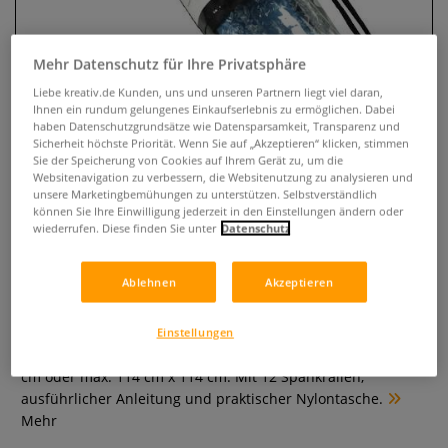
Mehr Datenschutz für Ihre Privatsphäre
Liebe kreativ.de Kunden, uns und unseren Partnern liegt viel daran,
Ihnen ein rundum gelungenes Einkaufserlebnis zu ermöglichen. Dabei
haben Datenschutzgrundsätze wie Datensparsamkeit, Transparenz und
Sicherheit höchste Priorität. Wenn Sie auf „Akzeptieren“ klicken, stimmen
Sie der Speicherung von Cookies auf Ihrem Gerät zu, um die
Websitenavigation zu verbessern, die Websitenutzung zu analysieren und
unsere Marketingbemühungen zu unterstützen. Selbstverständlich
können Sie Ihre Einwilligung jederzeit in den Einstellungen ändern oder
EASY FIX ASF 4 Erweiterungs-Set
wiederrufen. Diese finden Sie unter
Datenschutz
für den Spannrahmen ASF 1
Ablehnen
Akzeptieren
0 Bewertungen
Das EASY FIX ASF 4 Erweiterungsset für den Spannrahmen
Einstellungen
ASF 1. Für große Schal- und Tuchformate. Max. 46 cm x 196
cm oder max. 114 cm x 114 cm. Mit 12 Spankrallen,
ausführlicher Anleitung und praktischer Nylontasche.
Mehr