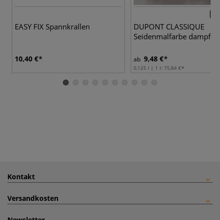
84 
EASY FIX Spannkrallen
DUPONT CLASSIQUE
Seidenmalfarbe dampffix
10,40 €
9,48 €
ab
0,125 l | 1 l:
75,84 €
Kontakt
Versandkosten
Newsletter