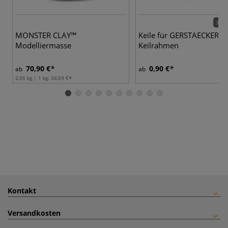
3 Va
MONSTER CLAY™
Keile für GERSTAECKER L
Modelliermasse
Keilrahmen
70,90 €
0,90 €
ab
ab
2,05 kg | 1 kg:
34,59 €
Kontakt
Versandkosten