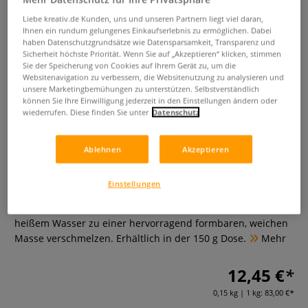
Liebe kreativ.de Kunden, uns und unseren Partnern liegt viel daran,
Ihnen ein rundum gelungenes Einkaufserlebnis zu ermöglichen. Dabei
haben Datenschutzgrundsätze wie Datensparsamkeit, Transparenz und
Sicherheit höchste Priorität. Wenn Sie auf „Akzeptieren“ klicken, stimmen
Sie der Speicherung von Cookies auf Ihrem Gerät zu, um die
Websitenavigation zu verbessern, die Websitenutzung zu analysieren und
unsere Marketingbemühungen zu unterstützen. Selbstverständlich
können Sie Ihre Einwilligung jederzeit in den Einstellungen ändern oder
wiederrufen. Diese finden Sie unter
Datenschutz
ESPRIT COMPOSITE PATAPLAST
Thermoplast
Ablehnen
Akzeptieren
0 Bewertungen
Einstellungen
Esprit Composite PATAPLAST Thermoplast sind
thermoplastische Kugeln, die durch das Erwärmen in
heißem Wasser zu einer hervorragend formbaren, weichen
Masse verschmelzen. Erhältlich in der 150 g Dose.
Mehr
12,45 €
0,15 kg | 1 kg:
83,00 €