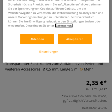
haben Datenschutzgrundsätze wie Datensparsamkeit, Transparenz und
Sicherheit höchste Priorität. Wenn Sie auf „Akzeptieren“ klicken, stimmen
Sie der Speicherung von Cookies auf Ihrem Gerät zu, um die
Websitenavigation zu verbessern, die Websitenutzung zu analysieren und
unsere Marketingbemühungen zu unterstützen. Selbstverständlich
können Sie Ihre Einwilligung jederzeit in den Einstellungen ändern oder
wiederrufen. Diese finden Sie unter
Datenschutz
Ablehnen
Akzeptieren
Elastikfaden
Einstellungen
0 Bewertungen
Transparenter Elastikfaden zum Auffädeln von Perlen und
weiteren Accessoires. Ø 0,5 mm, Länge 5 m.
Mehr
2,35 €
5 m | 1 m:
0,47 €
inklusive 19% bzw. 7% MwSt,
ggf. zuzüglich
Versandkosten
.
Bestell-Nr.
45216