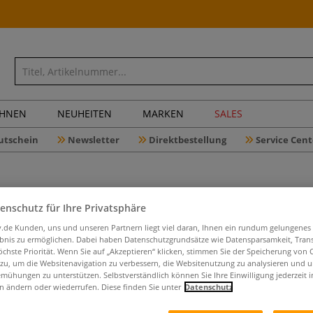
CHNEN
NEUHEITEN
MARKEN
SALES
utschein
Newsletter
Direktbestellung
Service Cent
enschutz für Ihre Privatsphäre
iv.de Kunden, uns und unseren Partnern liegt viel daran, Ihnen ein rundum gelungenes
Emailleta
ebnis zu ermöglichen. Dabei haben Datenschutzgrundsätze wie Datensparsamkeit, Tra
öchste Priorität. Wenn Sie auf „Akzeptieren“ klicken, stimmen Sie der Speicherung von 
 zu, um die Websitenavigation zu verbessern, die Websitenutzung zu analysieren und 
mühungen zu unterstützen. Selbstverständlich können Sie Ihre Einwilligung jederzeit 
n ändern oder wiederrufen. Diese finden Sie unter
Datenschutz
Gestalte mit dies
oder aber auch a