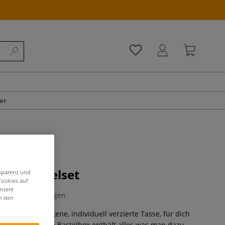
er
sse, Bastelset
nsparenz und
Cookies auf
unsere
0 Bewertungen
in den
em Set deine eigene, individuell verzierte Tasse, für dich
ls Geschenk. Die Bastelbox enthält alles was man dazu