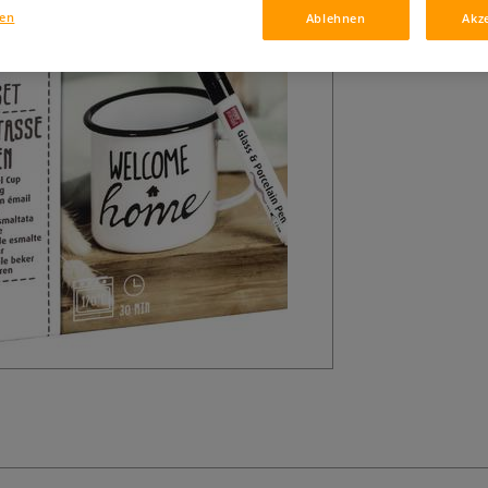
gen
Ablehnen
Akz
braucht.
Meh