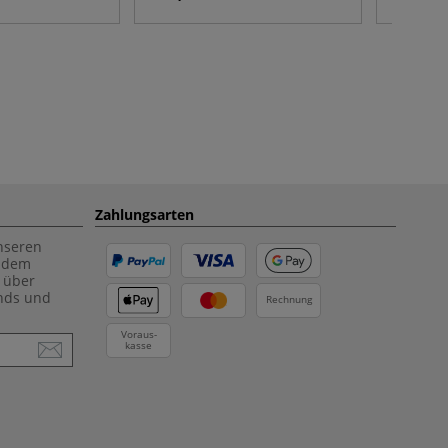
Zahlungsarten
unseren
f dem
 über
ends und
Rechnung
Voraus-
kasse