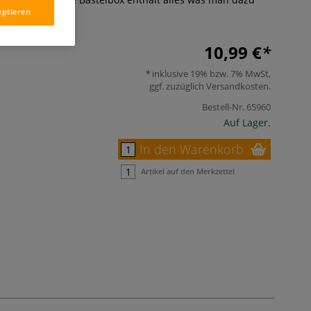
eptieren
r
10,99 €
inklusive 19% bzw. 7% MwSt,
ggf. zuzüglich
Versandkosten
.
Bestell-Nr.
65960
Auf Lager.
In den Warenkorb
Artikel auf den Merkzettel