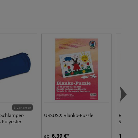
3 Varianten
e Schlamper-
URSUS® Blanko-Puzzle
Baumwoll
 Polyester
Schulter
6,39 €
1,45 €
ab