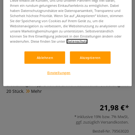
Liebe kreativ.de Kunden, uns und unseren Partnern liegt viel daran,
Ihnen ein rundum gelungenes Einkaufserlebnis zu ermöglichen. Dabei
haben Datenschutzgrundsätze wie Datensparsamkeit, Transparenz und
Sicherheit höchste Priorität. Wenn Sie auf „Akzeptieren“ klicken, stimmen
Sie der Speicherung von Cookies auf Ihrem Gerät zu, um die
Websitenavigation zu verbessern, die Websitenutzung zu analysieren und
unsere Marketingbemühungen zu unterstützen. Selbstverständlich
können Sie Ihre Einwilligung jederzeit in den Einstellungen ändern oder
wiederrufen. Diese finden Sie unter
Datenschutz
Ersatzklingen LOGAN®
Ablehnen
Akzeptieren
FoamWerks™ Typ C
Einstellungen
0 Bewertungen
Ersatzklingen Typ C von LOGAN® FoamWerks™, Packung mit
20 Stück.
Mehr
21,98 €
inklusive 19% bzw. 7% MwSt,
ggf. zuzüglich
Versandkosten
.
Bestell-Nr.
79563020