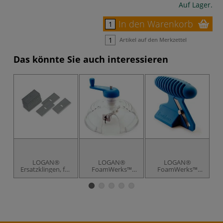
Auf Lager.
In den Warenkorb
Artikel auf den Merkzettel
Das könnte Sie auch interessieren
LOGAN®
LOGAN®
LOGAN®
Ersatzklingen, für
FoamWerks™
FoamWerks™
alle Modelle
Kreisschneider für
Gerade-Schräg-
G
Hartschaumplatten
Schneider für
f
Hartschaum-
Platten