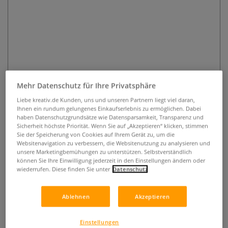
Mehr Datenschutz für Ihre Privatsphäre
FABER-CASTELL Goldfaber
Creative Marker Kalligrafie
Liebe kreativ.de Kunden, uns und unseren Partnern liegt viel daran,
Ihnen ein rundum gelungenes Einkaufserlebnis zu ermöglichen. Dabei
haben Datenschutzgrundsätze wie Datensparsamkeit, Transparenz und
0 Bewertungen
Sicherheit höchste Priorität. Wenn Sie auf „Akzeptieren“ klicken, stimmen
Sie der Speicherung von Cookies auf Ihrem Gerät zu, um die
Goldfaber Creative Marker Kalligrafie von FABER-CASTELL
Websitenavigation zu verbessern, die Websitenutzung zu analysieren und
unsere Marketingbemühungen zu unterstützen. Selbstverständlich
mit biseautierter Kalligrafie-Spitze und wasserbasierter
können Sie Ihre Einwilligung jederzeit in den Einstellungen ändern oder
Tinte, erhältlich in 6 Farben.
Mehr
wiederrufen. Diese finden Sie unter
Datenschutz
1,85 €
Ablehnen
Akzeptieren
inklusive 19% bzw. 7% MwSt,
ggf. zuzüglich
Versandkosten
.
Einstellungen