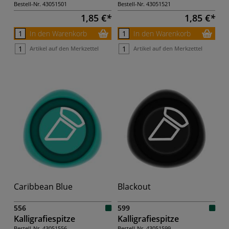
Bestell-Nr.
43051501
Bestell-Nr.
43051521
1,85 €
1,85 €
In den Warenkorb
In den Warenkorb
Artikel auf den Merkzettel
Artikel auf den Merkzettel
Caribbean Blue
Blackout
556
599
Kalligrafiespitze
Kalligrafiespitze
Bestell-Nr.
43051556
Bestell-Nr.
43051599