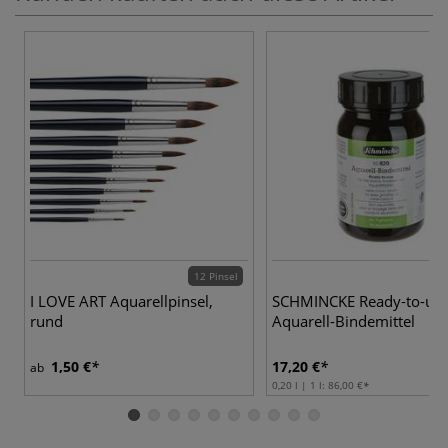
12 Pinsel
I LOVE ART Aquarellpinsel,
SCHMINCKE Ready-to-us
rund
Aquarell-Bindemittel
1,50 €
17,20 €
ab
0,20 l | 1 l:
86,00 €