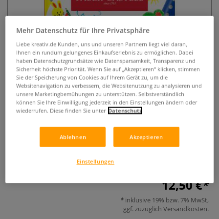
Mehr Datenschutz für Ihre Privatsphäre
Liebe kreativ.de Kunden, uns und unseren Partnern liegt viel daran,
Ihnen ein rundum gelungenes Einkaufserlebnis zu ermöglichen. Dabei
haben Datenschutzgrundsätze wie Datensparsamkeit, Transparenz und
Sicherheit höchste Priorität. Wenn Sie auf „Akzeptieren“ klicken, stimmen
Sie der Speicherung von Cookies auf Ihrem Gerät zu, um die
FABER-CASTELL Grippy 6er-Set
Websitenavigation zu verbessern, die Websitenutzung zu analysieren und
unsere Marketingbemühungen zu unterstützen. Selbstverständlich
Buntstifte
können Sie Ihre Einwilligung jederzeit in den Einstellungen ändern oder
wiederrufen. Diese finden Sie unter
Datenschutz
0 Bewertungen
Ergonomisches 6er Set Buntstifte von FABER-CASTELL mit
Ablehnen
Akzeptieren
Dreikantform, rutschfestem Griff und extra bruchfester XXL-
Mine. Ideal für Kinder.
Mehr
Einstellungen
12,50 €
inklusive 19% bzw. 7% MwSt,
ggf. zuzüglich
Versandkosten
.