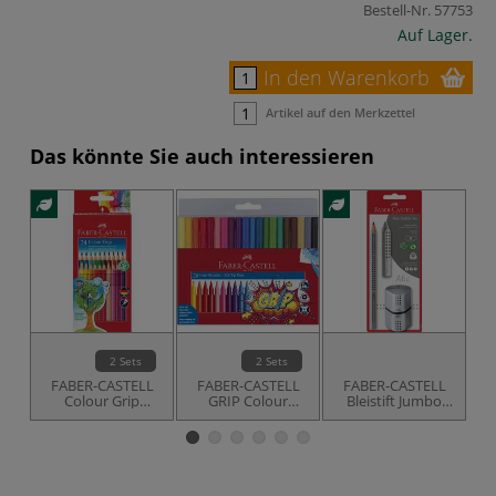
Bestell-Nr.
57753
Auf Lager.
In den Warenkorb
Artikel auf den Merkzettel
Das könnte Sie auch interessieren
2 Sets
2 Sets
FABER-CASTELL
FABER-CASTELL
FABER-CASTELL
Colour Grip
GRIP Colour
Bleistift Jumbo
Farbstifte-Sets
Marker
GRIP Set
Fasermaler