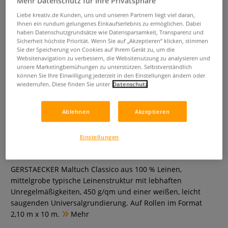
Mehr Datenschutz für Ihre Privatsphäre
Liebe kreativ.de Kunden, uns und unseren Partnern liegt viel daran,
Ihnen ein rundum gelungenes Einkaufserlebnis zu ermöglichen. Dabei
haben Datenschutzgrundsätze wie Datensparsamkeit, Transparenz und
Sicherheit höchste Priorität. Wenn Sie auf „Akzeptieren“ klicken, stimmen
Sie der Speicherung von Cookies auf Ihrem Gerät zu, um die
Websitenavigation zu verbessern, die Websitenutzung zu analysieren und
unsere Marketingbemühungen zu unterstützen. Selbstverständlich
können Sie Ihre Einwilligung jederzeit in den Einstellungen ändern oder
wiederrufen. Diese finden Sie unter
Datenschutz
Ablehnen
Akzeptieren
GERSTAECKER Maltuch Classico
Grundiertes Leinengewebe
Einstellungen
0 Bewertungen
GERSTAECKER Maltuch Classico aus 100 % Leinen,
mittelgrobe typische Leinenstruktur mit lebhaften
Unregelmäßigkeiten, 450 g/qm und einer weißen, leicht
saugenden Universalgrundierung. Auf Rollen im Format
2,10 m x 10 m.
Mehr