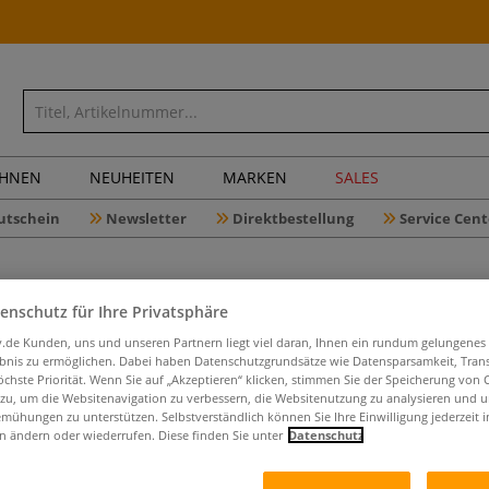
CHNEN
NEUHEITEN
MARKEN
SALES
utschein
Newsletter
Direktbestellung
Service Cent
enschutz für Ihre Privatsphäre
iv.de Kunden, uns und unseren Partnern liegt viel daran, Ihnen ein rundum gelungenes
ebnis zu ermöglichen. Dabei haben Datenschutzgrundsätze wie Datensparsamkeit, Tra
GERSTAEC
öchste Priorität. Wenn Sie auf „Akzeptieren“ klicken, stimmen Sie der Speicherung von 
 zu, um die Websitenavigation zu verbessern, die Websitenutzung zu analysieren und 
mühungen zu unterstützen. Selbstverständlich können Sie Ihre Einwilligung jederzeit 
n ändern oder wiederrufen. Diese finden Sie unter
Datenschutz
Grundiertes Mis
mittlere, lebhaft