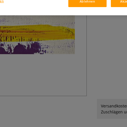
gen
Ablehnen
Akz
Qualität mit wei
Versandkosten
Zuschlägen un