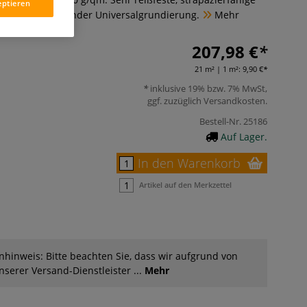
eptieren
ßer, leicht saugender Universalgrundierung.
Mehr
207,98 €
21 m² | 1 m²:
9,90 €
inklusive 19% bzw. 7% MwSt,
ggf. zuzüglich
Versandkosten
.
Bestell-Nr.
25186
Auf Lager.
In den Warenkorb
Artikel auf den Merkzettel
hinweis: Bitte beachten Sie, dass wir aufgrund von
serer Versand-Dienstleister ...
Mehr