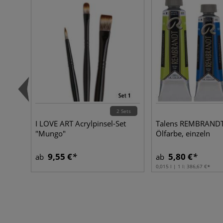
2 Sets
I LOVE ART Acrylpinsel-Set
Talens REMBRANDT 
"Mungo"
Ölfarbe, einzeln
9,55 €
5,80 €
ab
ab
0,015 l | 1 l:
386,67 €