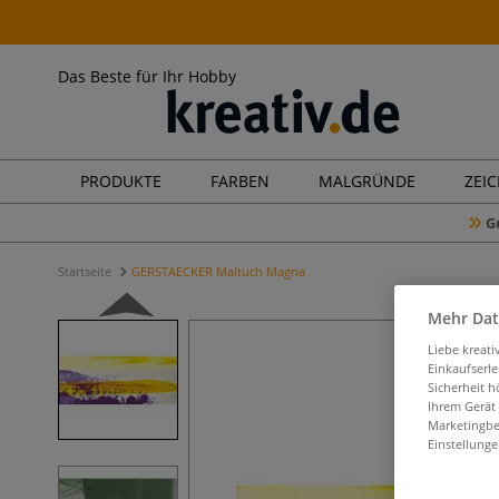
Das Beste für Ihr Hobby
PRODUKTE
FARBEN
MALGRÜNDE
ZEI
G
Startseite
GERSTAECKER Maltuch Magna
Mehr Dat
Liebe kreat
Einkaufserl
Sicherheit h
Ihrem Gerät
Marketingbe
Einstellunge