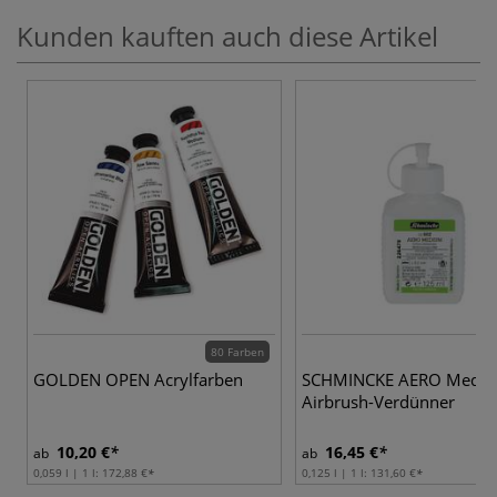
Kunden kauften auch diese Artikel
80 Farben
GOLDEN OPEN Acrylfarben
SCHMINCKE AERO Medi
Airbrush-Verdünner
10,20 €
16,45 €
ab
ab
0,059 l | 1 l:
172,88 €
0,125 l | 1 l:
131,60 €