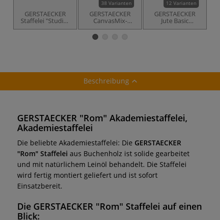
38 Varianten
12 Varianten
GERSTAECKER
GERSTAECKER
GERSTAECKER
Staffelei "Studio"
CanvasMix-
Jute Basic
Akademiestaffelei
Keilrahmen
Keilrahmen
Beschreibung
GERSTAECKER "Rom" Akademiestaffelei,
Akademiestaffelei
Die beliebte Akademiestaffelei:
Die
GERSTAECKER
"Rom" Staffelei
aus Buchenholz ist solide gearbeitet
und mit natürlichem Leinöl behandelt. Die Staffelei
wird fertig montiert geliefert und ist sofort
Einsatzbereit.
Die
GERSTAECKER "Rom" Staffelei
auf einen
Blick: