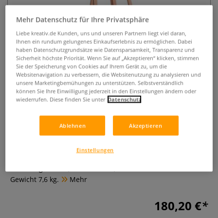
Mehr Datenschutz für Ihre Privatsphäre
Liebe kreativ.de Kunden, uns und unseren Partnern liegt viel daran,
Ihnen ein rundum gelungenes Einkaufserlebnis zu ermöglichen. Dabei
haben Datenschutzgrundsätze wie Datensparsamkeit, Transparenz und
Sicherheit höchste Priorität. Wenn Sie auf „Akzeptieren“ klicken, stimmen
Sie der Speicherung von Cookies auf Ihrem Gerät zu, um die
Websitenavigation zu verbessern, die Websitenutzung zu analysieren und
GERSTAECKER "Rom"
unsere Marketingbemühungen zu unterstützen. Selbstverständlich
können Sie Ihre Einwilligung jederzeit in den Einstellungen ändern oder
Akademiestaffelei
wiederrufen. Diese finden Sie unter
Datenschutz
0 Bewertungen
Ablehnen
Akzeptieren
Aus Buchenholz, mit Leinöl behandelt. Bildauflage
stufenweise höhenverstellbar, Neigung und Bildhalter
Einstellungen
stufenlos verstellbar. Maße: Breite am Fuß 66 cm, Breite
Bildauflage 56 cm, Höhe 168 cm, maximale Bildhöhe 134 cm.
Gewicht 7,6 kg.
Mehr
180,20 €