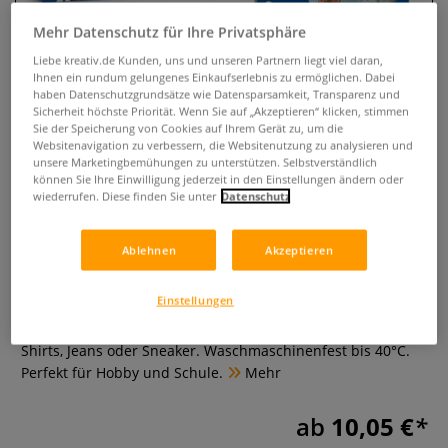
Mehr Datenschutz für Ihre Privatsphäre
Liebe kreativ.de Kunden, uns und unseren Partnern liegt viel daran,
Ihnen ein rundum gelungenes Einkaufserlebnis zu ermöglichen. Dabei
haben Datenschutzgrundsätze wie Datensparsamkeit, Transparenz und
Sicherheit höchste Priorität. Wenn Sie auf „Akzeptieren“ klicken, stimmen
Sie der Speicherung von Cookies auf Ihrem Gerät zu, um die
Websitenavigation zu verbessern, die Websitenutzung zu analysieren und
unsere Marketingbemühungen zu unterstützen. Selbstverständlich
können Sie Ihre Einwilligung jederzeit in den Einstellungen ändern oder
wiederrufen. Diese finden Sie unter
Datenschutz
GIOTTO Decor Stoffmalstifte Sets
Ablehnen
Akzeptieren
0 Bewertungen
Einstellungen
Das GIOTTO Decor Stoffmalstifte Set mit hochwertigen
Textilmarkern. Ideal zum Verzieren und Bemalen von T-
Shirts, Jeans oder Sneaker. Waschmaschinenfest bis 40°C.
Perfekt für Hobby und Schule.
Mehr
ab
10,05 €