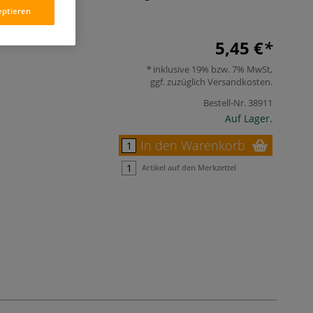
Mehr
eptieren
5,45 €
inklusive 19% bzw. 7% MwSt,
ggf. zuzüglich
Versandkosten
.
Bestell-Nr.
38911
Auf Lager.
In den Warenkorb
Artikel auf den Merkzettel