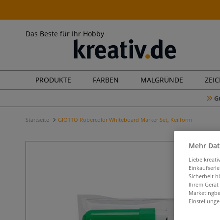
Das Beste für Ihr Hobby
PRODUKTE
FARBEN
MALGRÜNDE
ZEI
G
Startseite
GIOTTO Robercolor Whiteboard Marker Set, Keilform
Mehr Dat
Liebe kreat
Einkaufserl
Sicherheit h
Ihrem Gerät
Marketingbe
Einstellunge