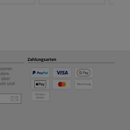
Zahlungsarten
unseren
f dem
 über
ends und
Rechnung
Voraus-
kasse