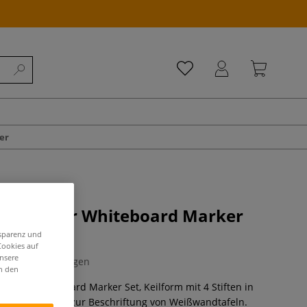
er
obercolor Whiteboard Marker
form
nsparenz und
Cookies auf
unsere
0 Bewertungen
in den
color Whiteboard Marker Set, Keilform mit 4 Stiften in
n Farben. Ideal zur Beschriftung von Weißwandtafeln.