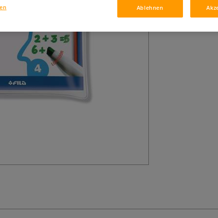
Geruchsneutral.
gen
Ablehnen
Akz