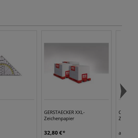
GERSTAECKER XXL-
CANSON®
Zeichenpapier
Zeichenp
32,80 €
10,9
ab