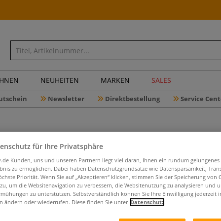
CHNEN
NEUHEITEN
MARKEN
SALES
utschein
Newsletter
Direktbestellung
Service Cent
enschutz für Ihre Privatsphäre
GIOTTO R
iv.de Kunden, uns und unseren Partnern liegt viel daran, Ihnen ein rundum gelungenes
Set, Keil
ebnis zu ermöglichen. Dabei haben Datenschutzgrundsätze wie Datensparsamkeit, Tra
öchste Priorität. Wenn Sie auf „Akzeptieren“ klicken, stimmen Sie der Speicherung von 
 zu, um die Websitenavigation zu verbessern, die Websitenutzung zu analysieren und 
mühungen zu unterstützen. Selbstverständlich können Sie Ihre Einwilligung jederzeit 
n ändern oder wiederrufen. Diese finden Sie unter
Datenschutz
Das GIOTTO Rober
unterschiedliche