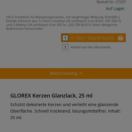
Bestell-Nr.
27267
Auf Lager.
H412 Schädlich für Wasserorganismen, mit langfristiger Wirkung.
EUH208-2
Enthält Gemisch aus: 5-Chlor-2-methyl-2H-isothiazol-3-on (EGnr. 247-500-7)
und 2-Methyl-2H-isothiazol-3-on (EG nr. 220-239-6) (3:1). Kann allergische
Reaktionen hervorrufen.
In den Warenkorb
Artikel auf den Merkzettel
Beschreibung
GLOREX Kerzen Glanzlack, 25 ml
Schützt dekorierte Kerzen und verleiht eine glänzende
Oberfläche. Schnell trocknend, lösungsmittelfrei. Inhalt:
25 ml.