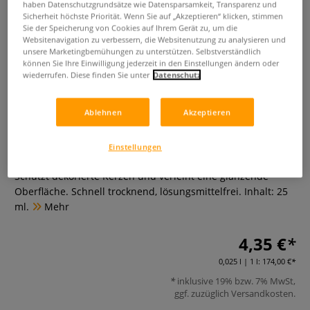
haben Datenschutzgrundsätze wie Datensparsamkeit, Transparenz und
Sicherheit höchste Priorität. Wenn Sie auf „Akzeptieren“ klicken, stimmen
Sie der Speicherung von Cookies auf Ihrem Gerät zu, um die
Websitenavigation zu verbessern, die Websitenutzung zu analysieren und
unsere Marketingbemühungen zu unterstützen. Selbstverständlich
können Sie Ihre Einwilligung jederzeit in den Einstellungen ändern oder
wiederrufen. Diese finden Sie unter
Datenschutz
Ablehnen
Akzeptieren
GLOREX Kerzen Glanzlack
Einstellungen
0 Bewertungen
Schützt dekorierte Kerzen und verleiht eine glänzende
Oberfläche. Schnell trocknend, lösungsmittelfrei. Inhalt: 25
ml.
Mehr
4,35 €
0,025 l | 1 l:
174,00 €
inklusive 19% bzw. 7% MwSt,
ggf. zuzüglich
Versandkosten
.