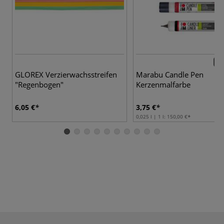
11 
GLOREX Verzierwachsstreifen
Marabu Candle Pen
"Regenbogen"
Kerzenmalfarbe
6,05 €
3,75 €
0,025 l | 1 l:
150,00 €