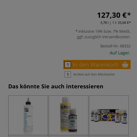
127,30 €
3,78 l | 1 l:
33,68 €
inklusive 19% bzw. 7% MwSt,
ggf. zuzüglich
Versandkosten
.
Bestell-Nr.
68332
Auf Lager.
In den Warenkorb
Artikel auf den Merkzettel
Das könnte Sie auch interessieren