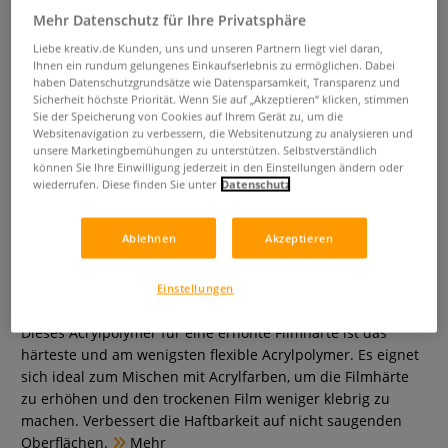
Mehr Datenschutz für Ihre Privatsphäre
Liebe kreativ.de Kunden, uns und unseren Partnern liegt viel daran,
Ihnen ein rundum gelungenes Einkaufserlebnis zu ermöglichen. Dabei
haben Datenschutzgrundsätze wie Datensparsamkeit, Transparenz und
Sicherheit höchste Priorität. Wenn Sie auf „Akzeptieren“ klicken, stimmen
Sie der Speicherung von Cookies auf Ihrem Gerät zu, um die
Websitenavigation zu verbessern, die Websitenutzung zu analysieren und
unsere Marketingbemühungen zu unterstützen. Selbstverständlich
können Sie Ihre Einwilligung jederzeit in den Einstellungen ändern oder
wiederrufen. Diese finden Sie unter
Datenschutz
GOLDEN GAC 200 Spezial Purpose
Ablehnen
Akzeptieren
Acrylic Polymer
Einstellungen
0 Bewertungen
Dieses Acrylpolymer für eine erhöhte Filmhärte ist das
härteste und am wenigsten flexible Acrylpolymer. Es eignet
sich ideal zum Mischen mit Acrylfarben, um die Filmhärte
zu erhöhen und den trockenen Film weniger klebrig zu
machen. Verbessert die Haftbarkeit auf nicht saugenden
Oberflächen.
Mehr