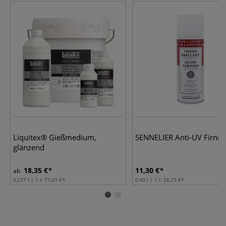
Liquitex® Gießmedium,
SENNELIER Anti-UV Firnis
glänzend
18,35 €
11,30 €
ab
0,237 l | 1 l:
77,43 €
0,40 l | 1 l:
28,25 €