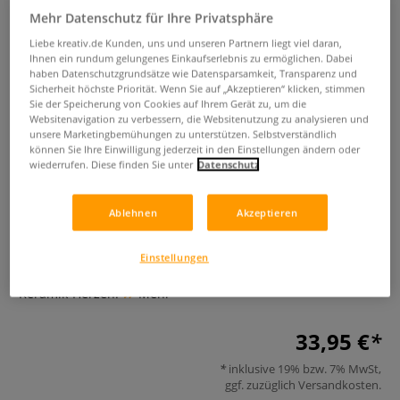
Mehr Datenschutz für Ihre Privatsphäre
Liebe kreativ.de Kunden, uns und unseren Partnern liegt viel daran,
Ihnen ein rundum gelungenes Einkaufserlebnis zu ermöglichen. Dabei
haben Datenschutzgrundsätze wie Datensparsamkeit, Transparenz und
Sicherheit höchste Priorität. Wenn Sie auf „Akzeptieren“ klicken, stimmen
Sie der Speicherung von Cookies auf Ihrem Gerät zu, um die
Websitenavigation zu verbessern, die Websitenutzung zu analysieren und
unsere Marketingbemühungen zu unterstützen. Selbstverständlich
können Sie Ihre Einwilligung jederzeit in den Einstellungen ändern oder
wiederrufen. Diese finden Sie unter
Datenschutz
Gießform "2 Herzen"
Ablehnen
Akzeptieren
0 Bewertungen
Einstellungen
Gießform für Keramik. Gießen Sie sich Ihre eigenen
Keramik-Herzen.
Mehr
33,95 €
inklusive 19% bzw. 7% MwSt,
ggf. zuzüglich
Versandkosten
.