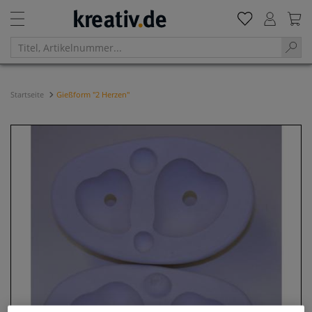
Startseite
Gießform "2 Herzen"