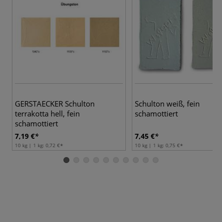
GERSTAECKER Schulton
Schulton weiß, fein
terrakotta hell, fein
schamottiert
schamottiert
7,19 €
7,45 €
10 kg | 1 kg:
0,72 €
10 kg | 1 kg:
0,75 €