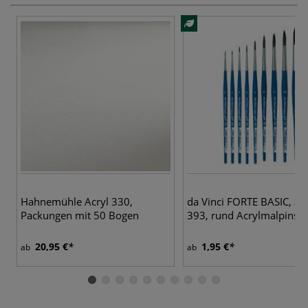
9 
Hahnemühle Acryl 330,
da Vinci FORTE BASIC, Ser
Packungen mit 50 Bogen
393, rund Acrylmalpinsel
20,95 €
1,95 €
ab
ab