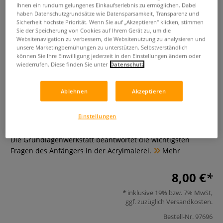
Ihnen ein rundum gelungenes Einkaufserlebnis zu ermöglichen. Dabei
haben Datenschutzgrundsätze wie Datensparsamkeit, Transparenz und
Sicherheit höchste Priorität. Wenn Sie auf „Akzeptieren“ klicken, stimmen
Sie der Speicherung von Cookies auf Ihrem Gerät zu, um die
Websitenavigation zu verbessern, die Websitenutzung zu analysieren und
unsere Marketingbemühungen zu unterstützen. Selbstverständlich
können Sie Ihre Einwilligung jederzeit in den Einstellungen ändern oder
wiederrufen. Diese finden Sie unter
Datenschutz
Grundlagenwerkstatt:
Ablehnen
Akzeptieren
Acrylfarben richtig anwenden
Einstellungen
0 Bewertungen
Die Grundlagenwerkstatt beantwortet die wichtigsten
Fragen des Anfängers in der Acrylmalerei.
Mehr
8,00 €
inklusive 19% bzw. 7% MwSt,
ggf. zuzüglich
Versandkosten
.
Bestell-Nr.
97696