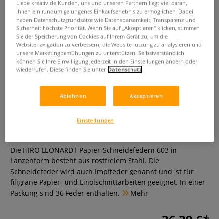
Liebe kreativ.de Kunden, uns und unseren Partnern liegt viel daran,
Ihnen ein rundum gelungenes Einkaufserlebnis zu ermöglichen. Dabei
haben Datenschutzgrundsätze wie Datensparsamkeit, Transparenz und
Sicherheit höchste Priorität. Wenn Sie auf „Akzeptieren“ klicken, stimmen
Sie der Speicherung von Cookies auf Ihrem Gerät zu, um die
Websitenavigation zu verbessern, die Websitenutzung zu analysieren und
unsere Marketingbemühungen zu unterstützen. Selbstverständlich
können Sie Ihre Einwilligung jederzeit in den Einstellungen ändern oder
wiederrufen. Diese finden Sie unter
Datenschutz
HIRO LEONARDT Papier-
Schneidefedern 603, 36-er
Ablehnen
Akzeptieren
Packung
Einstellungen
0 Bewertungen
Die HIRO LEONARDT Papier-Schneidefedern 603 in
Lanzenform besteht aus rostfreiem Stahl. Die
Schneidefeder wird auch Impffeder genannt und ist für
filigrane Papier- und Linolschnittarbeiten geeignet. In einer
Packung sind 36 Feder enthalten.
Mehr