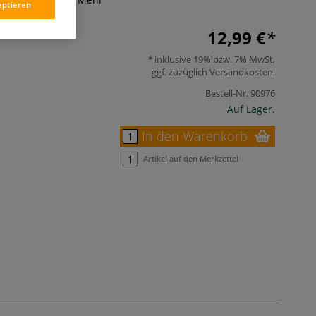
eptieren
12,99 €
inklusive 19% bzw. 7% MwSt,
ggf. zuzüglich
Versandkosten
.
Bestell-Nr.
90976
Auf Lager.
In den Warenkorb
Artikel auf den Merkzettel