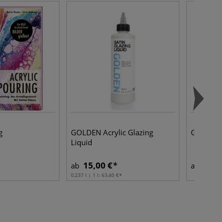
g
GOLDEN Acrylic Glazing
GERSTAE
Liquid
15,00 €
21,0
ab
ab
0,237 l | 1 l:
63,40 €