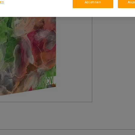
gen
Ablehnen
Akz