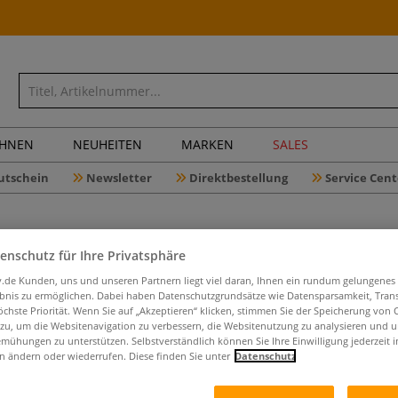
CHNEN
NEUHEITEN
MARKEN
SALES
utschein
Newsletter
Direktbestellung
Service Cent
enschutz für Ihre Privatsphäre
iv.de Kunden, uns und unseren Partnern liegt viel daran, Ihnen ein rundum gelungenes
ebnis zu ermöglichen. Dabei haben Datenschutzgrundsätze wie Datensparsamkeit, Tra
Ink Paint
öchste Priorität. Wenn Sie auf „Akzeptieren“ klicken, stimmen Sie der Speicherung von 
 zu, um die Websitenavigation zu verbessern, die Websitenutzung zu analysieren und 
mühungen zu unterstützen. Selbstverständlich können Sie Ihre Einwilligung jederzeit 
n ändern oder wiederrufen. Diese finden Sie unter
Datenschutz
Faszinierendes F
Mit Step-by-Step