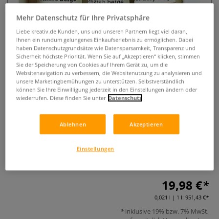
Mehr Datenschutz für Ihre Privatsphäre
Liebe kreativ.de Kunden, uns und unseren Partnern liegt viel daran,
Ihnen ein rundum gelungenes Einkaufserlebnis zu ermöglichen. Dabei
haben Datenschutzgrundsätze wie Datensparsamkeit, Transparenz und
Sicherheit höchste Priorität. Wenn Sie auf „Akzeptieren“ klicken, stimmen
Sie der Speicherung von Cookies auf Ihrem Gerät zu, um die
Websitenavigation zu verbessern, die Websitenutzung zu analysieren und
unsere Marketingbemühungen zu unterstützen. Selbstverständlich
Isaro Extra-feine Aquarellfarben –
können Sie Ihre Einwilligung jederzeit in den Einstellungen ändern oder
Set 'Nude' mit 3 Tuben à 7 ml
wiederrufen. Diese finden Sie unter
Datenschutz
0 Bewertungen
Ablehnen
Akzeptieren
Isaro Extra-feine Aquarellfarben im Set 'Nude' – 3 Tuben à 7
ml. Handgefertigt, mono-pigmentiert, transparent &
Einstellungen
leuchtend.
Mehr
19,98 €
0,021 l | 1 l:
951,43 €
inklusive 19% bzw. 7% MwSt,