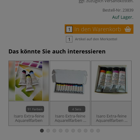
ggf. zuzüglich
Versandkosten
.
Bestell-Nr.
23839
Auf Lager.
In den Warenkorb
Artikel auf den Merkzettel
Das könnte Sie auch interessieren
91 Farben
4 Sets
Isaro Extra-feine
Isaro Extra-feine
Isaro Extra-feine
Aquarellfarben
Aquarellfarben –
Aquarellfarben –
11er-Sets mit
Set 'Floral Note'
Tuben à 7 ml
mit 4 Tuben à 7
ml