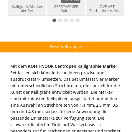
Kalligrafie Marker
GERSTAECKER
I LOVE ART
4er-Set
Spiral-
Zeichenhefte, 3er-
K
Skizzenbuch
Packung
Beschreibung
Mit dem
KOH-I-NOOR Centropen Kalligraphie-Marker-
Set
lassen sich künstlerische Ideen präzise und
ausdrucksstark umsetzen. Das Set umfasst vier Marker
mit unterschiedlichen Strichbreiten, die speziell für die
Kunst der Kalligrafie entwickelt wurden. Die Marker
sind mit robusten Keilspitzen ausgestattet und bieten
eine Auswahl an Strichbreiten von 1,4 mm, 2,5 mm, 3,5
mm und 4,8 mm, sodass für jede Anwendung die
passende Linienstärke zur Verfügung steht. Die
schwarze, lichtechte Tinte auf Wasserbasis ist
besonders gut für Zeichenpapier geeignet und trocknet