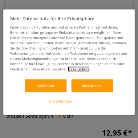
Mehr Datenschutz für Ihre Privatsphäre
Liebe kreativ.de Kunden, uns und unseren Partnern liegt viel daran,
Ihnen ein rundum gelungenes Einkaufserlebnis zu ermöglichen. Dabei
haben Datenschutzgrundsätze wie Datensparsamkeit, Transparenz und
Sicherheit höchste Priorität. Wenn Sie auf „Akzeptieren“ klicken, stimmen
Sie der Speicherung von Cookies auf Ihrem Gerät zu, um die
Websitenavigation zu verbessern, die Websitenutzung zu analysieren und
unsere Marketingbemühungen zu unterstützen. Selbstverständlich
können Sie Ihre Einwilligung jederzeit in den Einstellungen ändern oder
KOH-I-NOOR Druckbleistift
wiederrufen. Diese finden Sie unter
Datenschutz
Versatil 5359 Metall-Minenhalter
Ablehnen
Akzeptieren
0 Bewertungen
Einstellungen
Der kompakte KOH-I-NOOR Druckbleistift Metall-
Minenhalter kombiniert hochwertige Mechanik mit einem
präzisen Schreibgefühl.
Mehr
12,95 €