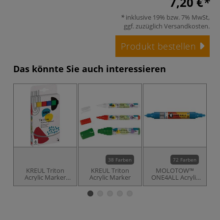
7,20 €
inklusive 19% bzw. 7% MwSt,
ggf. zuzüglich
Versandkosten
.
Produkt bestellen
Das könnte Sie auch interessieren
38 Farben
72 Farben
KREUL Triton
KREUL Triton
MOLOTOW™
Acrylic Marker
Acrylic Marker
ONE4ALL Acrylic
edge 6er-Set
Twin Marker