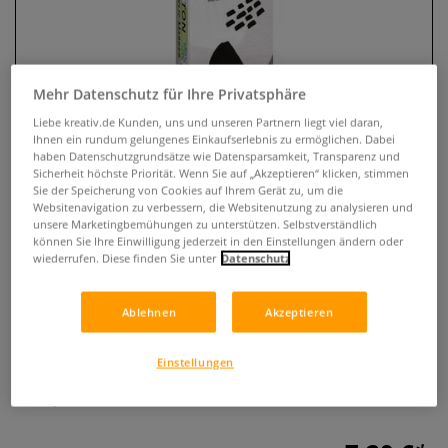
Mehr Datenschutz für Ihre Privatsphäre
Liebe kreativ.de Kunden, uns und unseren Partnern liegt viel daran,
Ihnen ein rundum gelungenes Einkaufserlebnis zu ermöglichen. Dabei
haben Datenschutzgrundsätze wie Datensparsamkeit, Transparenz und
Sicherheit höchste Priorität. Wenn Sie auf „Akzeptieren“ klicken, stimmen
Sie der Speicherung von Cookies auf Ihrem Gerät zu, um die
Websitenavigation zu verbessern, die Websitenutzung zu analysieren und
KREUL Triton Acrylic Marker edge
unsere Marketingbemühungen zu unterstützen. Selbstverständlich
können Sie Ihre Einwilligung jederzeit in den Einstellungen ändern oder
2er-Sets
wiederrufen. Diese finden Sie unter
Datenschutz
0 Bewertungen
Ablehnen
Akzeptieren
KREUL Triton Acrylic Marker sind die perfekte Ergänzung
zur SOLO GOYA Triton Acrylfarbe. Lieferbar sind die Marker
Einstellungen
im 2er-Set in verschiedenen Sortierungen mit einer
Keilspitze 1 - 4 mm.
Mehr