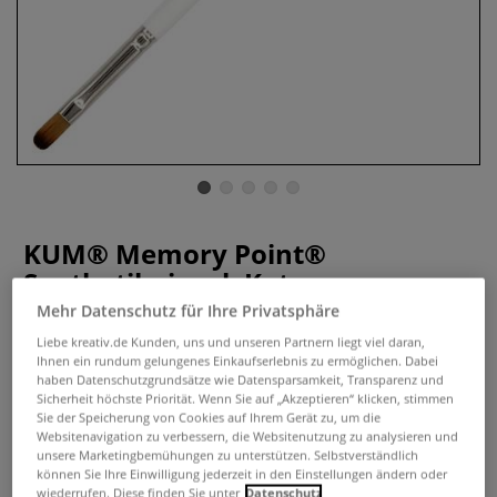
KUM® Memory Point®
Synthetikpinsel, Katzenzunge
Mehr Datenschutz für Ihre Privatsphäre
0 Bewertungen
Liebe kreativ.de Kunden, uns und unseren Partnern liegt viel daran,
Ihnen ein rundum gelungenes Einkaufserlebnis zu ermöglichen. Dabei
Synthetikpinsel in Katzenzungenform mit präziser Spitze,
haben Datenschutzgrundsätze wie Datensparsamkeit, Transparenz und
hoher Farbaufnahme und formstabilen Fasern.
Sicherheit höchste Priorität. Wenn Sie auf „Akzeptieren“ klicken, stimmen
Handgefertigt in Deutschland.
Mehr
Sie der Speicherung von Cookies auf Ihrem Gerät zu, um die
Websitenavigation zu verbessern, die Websitenutzung zu analysieren und
unsere Marketingbemühungen zu unterstützen. Selbstverständlich
ab
10,95 €
können Sie Ihre Einwilligung jederzeit in den Einstellungen ändern oder
wiederrufen. Diese finden Sie unter
Datenschutz