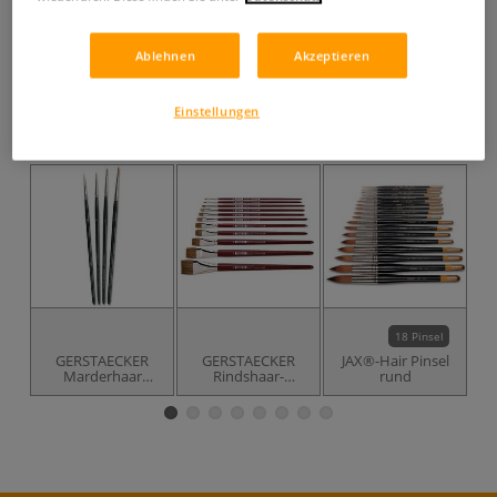
inklusive 19% bzw. 7% MwSt,
ggf. zuzüglich
Versandkosten
.
Ablehnen
Akzeptieren
Produkt bestellen
Einstellungen
Das könnte Sie auch interessieren
18 Pinsel
GERSTAECKER
GERSTAECKER
JAX®-Hair Pinsel
Marderhaar
Rindshaar-
rund
Pinsel-Set
Gussow-Pinsel