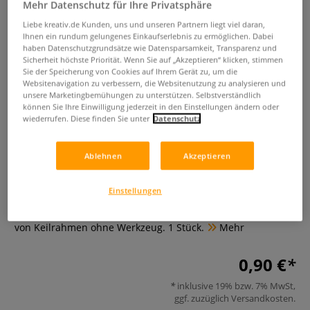
Mehr Datenschutz für Ihre Privatsphäre
Liebe kreativ.de Kunden, uns und unseren Partnern liegt viel daran,
Ihnen ein rundum gelungenes Einkaufserlebnis zu ermöglichen. Dabei
haben Datenschutzgrundsätze wie Datensparsamkeit, Transparenz und
Sicherheit höchste Priorität. Wenn Sie auf „Akzeptieren“ klicken, stimmen
Sie der Speicherung von Cookies auf Ihrem Gerät zu, um die
Websitenavigation zu verbessern, die Websitenutzung zu analysieren und
unsere Marketingbemühungen zu unterstützen. Selbstverständlich
können Sie Ihre Einwilligung jederzeit in den Einstellungen ändern oder
wiederrufen. Diese finden Sie unter
Datenschutz
Keilrahmen Steckaufhänger
Ablehnen
Akzeptieren
1 Bewertung
Einstellungen
Keilrahmen Steckaufhänger, 18 mm, ideal zum Aufhängen
von Keilrahmen ohne Werkzeug. 1 Stück.
Mehr
0,90 €
inklusive 19% bzw. 7% MwSt,
ggf. zuzüglich
Versandkosten
.