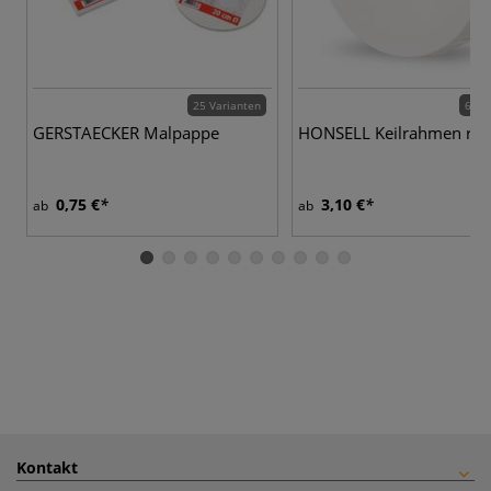
25 Varianten
6 Va
GERSTAECKER Malpappe
HONSELL Keilrahmen ru
0,75 €
3,10 €
ab
ab
Kontakt