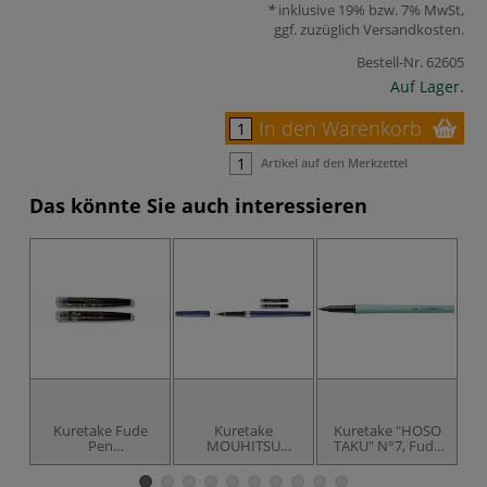
inklusive 19% bzw. 7% MwSt,
ggf. zuzüglich
Versandkosten
.
Bestell-Nr.
62605
Auf Lager.
In den Warenkorb
Artikel auf den Merkzettel
Das könnte Sie auch interessieren
Kuretake Fude
Kuretake
Kuretake "HOSO
Pen
MOUHITSU
TAKU" N°7, Fude
Ersatzpatronen
"SHAKYO-YO"
Pen, Schwarz
N°85, Fude Pen,