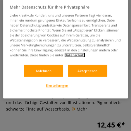
Mehr Datenschutz für Ihre Privatsphäre
Liebe kreativ.de Kunden, uns und unseren Partnern liegt viel daran,
Ihnen ein rundum gelungenes Einkaufserlebnis zu ermöglichen. Dabei
haben Datenschutzgrundsätze wie Datensparsamkeit, Transparenz und
Sicherheit höchste Priorität. Wenn Sie auf „Akzeptieren“ klicken, stimmen
Sie der Speicherung von Cookies auf Ihrem Gerät zu, um die
Websitenavigation zu verbessern, die Websitenutzung zu analysieren und
unsere Marketingbemühungen zu unterstützen. Selbstverständlich
Kuretake MOUHITSU "TAKUJO"
können Sie Ihre Einwilligung jederzeit in den Einstellungen ändern oder
wiederrufen. Diese finden Sie unter
Datenschutz
N°8, Fude Pen Fasermaler,
Schwarz
Ablehnen
Akzeptieren
0 Bewertungen
Einstellungen
Der Kuretake MOUHITSU "TAKUJO" N°8, Fude Pen ist dank
feinen, weichen Pinselspitze perfekt geeignet für Skizzen
und das flächige Gestalten von Illustrationen. Pigmentierte
schwarze Tinte auf Wasserbasis.
Mehr
12,45 €