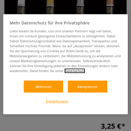
Mehr Datenschutz für Ihre Privatsphäre
Liebe kreativ.de Kunden, uns und unseren Partnern liegt viel daran,
Ihnen ein rundum gelungenes Einkaufserlebnis zu ermöglichen. Dabei
haben Datenschutzgrundsätze wie Datensparsamkeit, Transparenz und
Sicherheit höchste Priorität. Wenn Sie auf „Akzeptieren“ klicken, stimmen
Sie der Speicherung von Cookies auf Ihrem Gerät zu, um die
Websitenavigation zu verbessern, die Websitenutzung zu analysieren und
unsere Marketingbemühungen zu unterstützen. Selbstverständlich
Kuretake ZIG® Cartoonist
können Sie Ihre Einwilligung jederzeit in den Einstellungen ändern oder
wiederrufen. Diese finden Sie unter
Datenschutz
Mangaka Opaque Liner
0 Bewertungen
Ablehnen
Akzeptieren
Deckender Pigmentliner von Kuretake mit 0,9 mm
Einstellungen
Rundspitze, erhältlich in Weiß, Gold, Silber und Kupfer.
Mehr
3,25 €