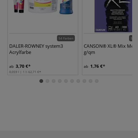
54 Farben
5 Va
DALER-ROWNEY system3
CANSON® XL® Mix Medi
Acrylfarbe
g/qm
3,70 €
1,76 €
ab
ab
0,059 l | 1 l:
62,71 €