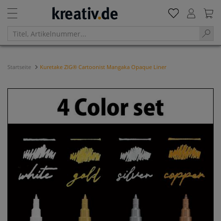
Startseite
Kuretake ZIG® Cartoonist Mangaka Opaque Liner