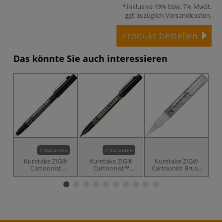
inklusive 19% bzw. 7% MwSt,
ggf. zuzüglich
Versandkosten
.
Produkt bestellen
Das könnte Sie auch interessieren
7 Varianten
2 Varianten
Kuretake ZIG®
Kuretake ZIG®
Kuretake ZIG®
Cartoonist
Cartoonist™
Cartoonist Brush
Mangaka
MANGAKA®
Pen in Weiß, Ultra
Fineliner, schwarz
FLEXIBLE LINE
Fein
Pinselstift