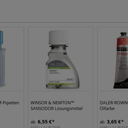
f-Pipetten
WINSOR & NEWTON™
DALER-ROWNE
SANSODOR Lösungsmittel
Ölfarbe
6,55 €
3,65 €
ab
ab
0,075 l | 1 l:
87,33 €
0,038 l | 1 l:
96,05 €