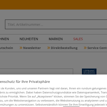
CHNEN
NEUHEITEN
MARKEN
SALES
utschein
Newsletter
Direktbestellung
Service Cent
LEFRANC 
enschutz für Ihre Privatsphäre
Harlem D
iv.de Kunden, uns und unseren Partnern liegt viel daran, Ihnen ein rundum gelungenes
ebnis zu ermöglichen. Dabei haben Datenschutzgrundsätze wie Datensparsamkeit, Tra
öchste Priorität. Wenn Sie auf „Akzeptieren“ klicken, stimmen Sie der Speicherung von 
 zu, um die Websitenavigation zu verbessern, die Websitenutzung zu analysieren und 
mühungen zu unterstützen. Selbstverständlich können Sie Ihre Einwilligung jederzeit 