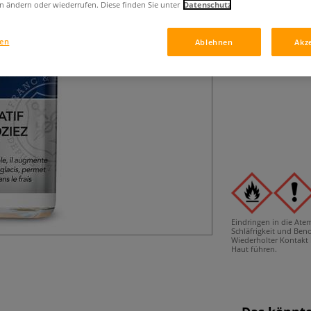
Flüssiger Trockn
n ändern oder wiederrufen. Diese finden Sie unter
Datenschutz
Glanz und Transp
Arbeiten an Las
gen
Ablehnen
Akz
Eindringen in die Ate
Schläfrigkeit und Be
Wiederholter Kontakt 
Haut führen.