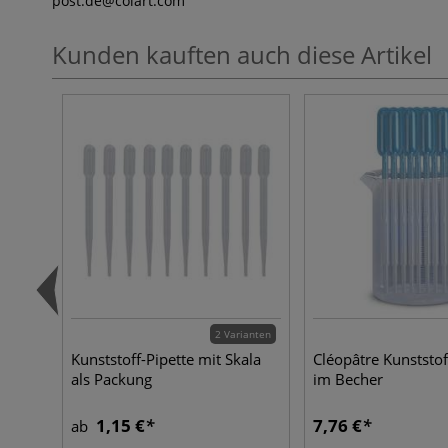
post.de
@colart.com
Kunden kauften auch diese Artikel
2 Varianten
Kunststoff-Pipette mit Skala
Cléopâtre Kunststof
als Packung
im Becher
1,15 €
7,76 €
ab