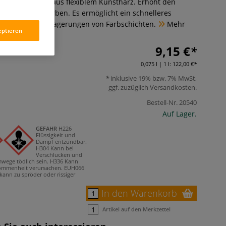
ungsverzögerer aus flexiblem Kunstharz. Erhöht den
arenz von Ölfarben. Es ermöglicht ein schnelleres
uren sowie Überlagerungen von Farbschichten.
Mehr
eptieren
9,15 €
0,075 l | 1 l:
122,00 €
inklusive 19% bzw. 7% MwSt,
ggf. zuzüglich
Versandkosten
.
Bestell-Nr.
20540
Auf Lager.
GEFAHR
H226
Flüssigkeit und
Dampf entzündbar.
H304 Kann bei
Verschlucken und
mwege tödlich sein.
H336 Kann
nommenheit verursachen.
EUH066
kann zu spröder oder rissiger
In den Warenkorb
Artikel auf den Merkzettel