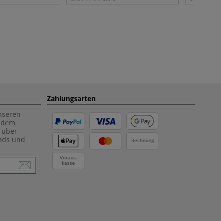
Zahlungsarten
unseren
f dem
 über
ends und
Rechnung
Voraus-
kasse