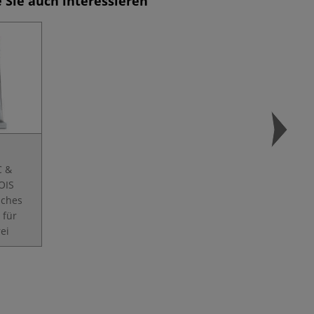
 Sie auch interessieren
C &
OIS
sches
 für
ei