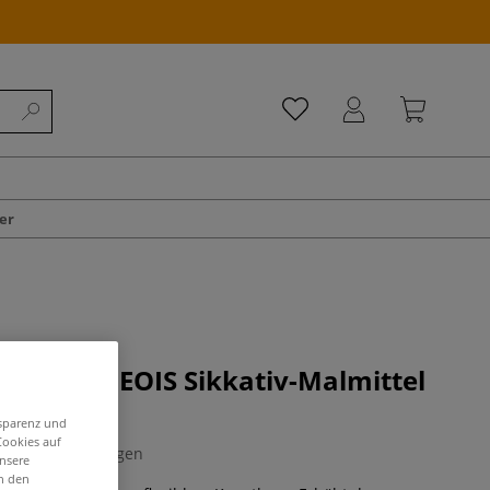
er
& BOURGEOIS Sikkativ-Malmittel
uroziez
nsparenz und
Cookies auf
0 Bewertungen
unsere
in den