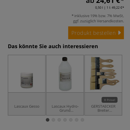
ab
24,61 €
0,50 l | 1 l:
49,22 €
inklusive 19% bzw. 7% MwSt,
ggf. zuzüglich
Versandkosten
.
Produkt bestellen
Das könnte Sie auch interessieren
8 Pinsel
Lascaux Gesso
Lascaux Hydro-
GERSTAECKER
Grund
Breiter
Tiefengrund
Borstpinsel