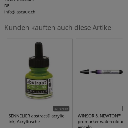
DE
info
@lascaux.ch
Kunden kauften auch diese Artikel
43 Farben
35 
SENNELIER abstract® acrylic
WINSOR & NEWTON™
ink, Acryltusche
promarker watercolour™
einzeln