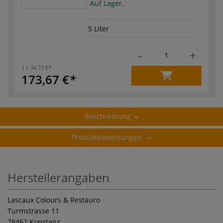
Auf Lager.
5 Liter
-
+
1 l:
34,73 €
173,67 €
Beschreibung
Produktbewertungen
Herstellerangaben
Lascaux Colours & Restauro
Turmstrasse 11
78467 Konstanz