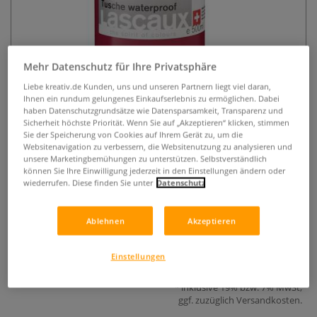
Mehr Datenschutz für Ihre Privatsphäre
Liebe kreativ.de Kunden, uns und unseren Partnern liegt viel daran,
Ihnen ein rundum gelungenes Einkaufserlebnis zu ermöglichen. Dabei
haben Datenschutzgrundsätze wie Datensparsamkeit, Transparenz und
Lascaux Tusche waterproof
Sicherheit höchste Priorität. Wenn Sie auf „Akzeptieren“ klicken, stimmen
Sie der Speicherung von Cookies auf Ihrem Gerät zu, um die
Websitenavigation zu verbessern, die Websitenutzung zu analysieren und
0 Bewertungen
unsere Marketingbemühungen zu unterstützen. Selbstverständlich
können Sie Ihre Einwilligung jederzeit in den Einstellungen ändern oder
Lascaux Tusche waterproof ist ideal für lichtempfindliche
wiederrufen. Diese finden Sie unter
Datenschutz
Druckgrafik-Prozesse. Halb-zähflüssig, schnell trocknend,
wasser- und abriebfest. 500-ml-Flasche.
Mehr
Ablehnen
Akzeptieren
31,77 €
Einstellungen
0,50 l | 1 l:
63,54 €
inklusive 19% bzw. 7% MwSt,
ggf. zuzüglich
Versandkosten
.