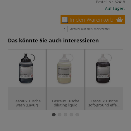
Bestell-Nr.
62418
Auf Lager.
In den Warenkorb
Artikel auf den Merkzettel
Das könnte Sie auch interessieren
Lascaux Tusche
Lascaux Tusche
Lascaux Tusche
wash (Lavur)
diluting liquid
soft-ground effect
(Verdünnerlösung)
(Weichgrundeffekt)
(