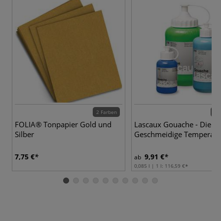
2 Farben
34 
FOLIA® Tonpapier Gold und
Lascaux Gouache - Die
Silber
Geschmeidige Temperafa
7,75 €
9,91 €
ab
0,085 l | 1 l:
116,59 €