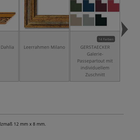
14 Farben
Dahlia
Leerrahmen Milano
GERSTAECKER
GERS
Galerie-
Schatt
Passepartout mit
Son
individuellem
Zuschnitt
 Falzmaß 12 mm x 8 mm.