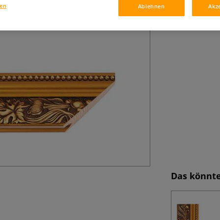
gen
Ablehnen
Akz
Das könnte