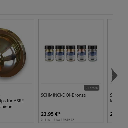
5 Farben
-
SCHMINCKE Öl-Bronze
Schatten
ips für ASRE
Musterst
schiene
23,95 €
2,83 €
0,16 kg | 1 kg:
149,69 €