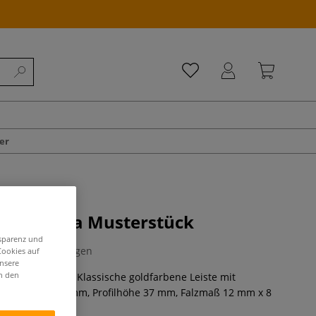
er
en Dahlia Musterstück
nsparenz und
0 Bewertungen
Cookies auf
unsere
in den
a Musterstück. Klassische goldfarbene Leiste mit
 Profilbreite 58 mm, Profilhöhe 37 mm, Falzmaß 12 mm x 8