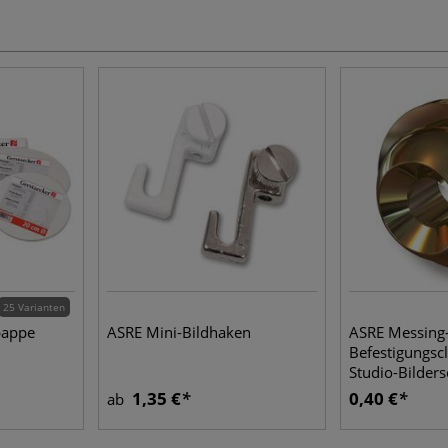
25 Varianten
pappe
ASRE Mini-Bildhaken
ASRE Messing
Befestigungscl
Studio-Bilder
1,35 €
0,40 €
ab