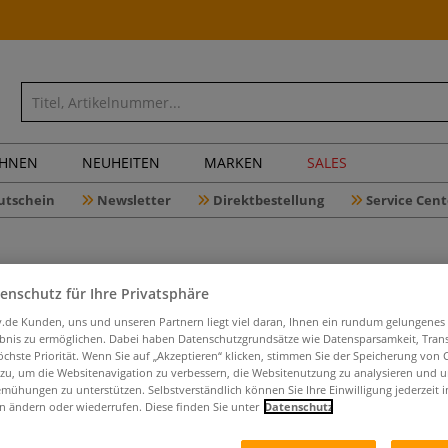
CHNEN
NEUHEITEN
MARKEN
SALES
utschein
Newsletter
Direktbestellung
Service Cent
enschutz für Ihre Privatsphäre
Leerrahm
iv.de Kunden, uns und unseren Partnern liegt viel daran, Ihnen ein rundum gelungenes
ebnis zu ermöglichen. Dabei haben Datenschutzgrundsätze wie Datensparsamkeit, Tra
öchste Priorität. Wenn Sie auf „Akzeptieren“ klicken, stimmen Sie der Speicherung von 
 zu, um die Websitenavigation zu verbessern, die Websitenutzung zu analysieren und 
mühungen zu unterstützen. Selbstverständlich können Sie Ihre Einwilligung jederzeit 
Leerrahmen Dahli
n ändern oder wiederrufen. Diese finden Sie unter
Datenschutz
floralem Muster.
mm.
Mehr