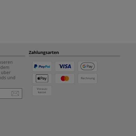
Zahlungsarten
unseren
f dem
 über
ends und
Rechnung
Voraus-
kasse