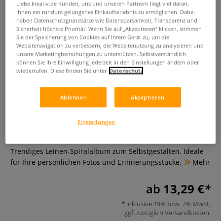
Liebe kreativ.de Kunden, uns und unseren Partnern liegt viel daran,
Ihnen ein rundum gelungenes Einkaufserlebnis zu ermöglichen. Dabei
haben Datenschutzgrundsätze wie Datensparsamkeit, Transparenz und
Sicherheit höchste Priorität. Wenn Sie auf „Akzeptieren“ klicken, stimmen
Sie der Speicherung von Cookies auf Ihrem Gerät zu, um die
Websitenavigation zu verbessern, die Websitenutzung zu analysieren und
unsere Marketingbemühungen zu unterstützen. Selbstverständlich
können Sie Ihre Einwilligung jederzeit in den Einstellungen ändern oder
wiederrufen. Diese finden Sie unter
Datenschutz
Ablehnen
Akzeptieren
Leinen-Spiralalbum
Einstellungen
0 Bewertungen
Trendiges Leinen-Spiralalbum zum Selbstgestalten. Ideale
für Ihre persönlichen Fotos und Erinnerungsstücke.
Mehr
ab
13,29 €
inklusive 19% bzw. 7% MwSt,
ggf. zuzüglich
Versandkosten
.