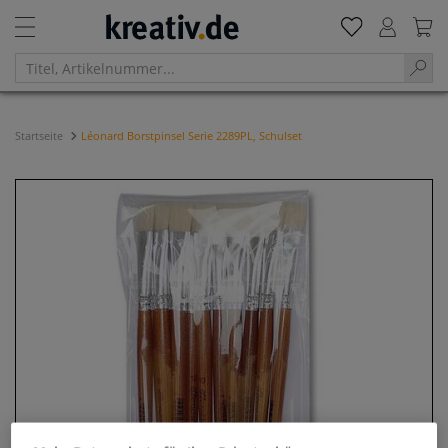
Startseite
Léonard Borstpinsel Serie 2289PL, Schulset