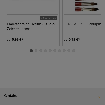
47 Varianten
14
Clairefontaine Dessin - Studio
GERSTAECKER Schulpinse
Zeichenkarton
0,95 €
0,95 €
ab
ab
Kontakt