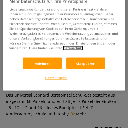
Mehr Datenschutz für Ihre Privatsphäre
Liebe kreativ.de Kunden, uns und unseren Partnern liegt viel daran,
Ihnen ein rundum gelungenes Einkaufserlebnis zu ermöglichen. Dabei
haben Datenschutzgrundsätze wie Datensparsamkeit, Transparenz und
Sicherheit höchste Priorität. Wenn Sie auf „Akzeptieren“ klicken, stimmen
Sie der Speicherung von Cookies auf Ihrem Gerät zu, um die
Websitenavigation zu verbessern, die Websitenutzung zu analysieren und
unsere Marketingbemühungen zu unterstützen. Selbstverständlich
können Sie Ihre Einwilligung jederzeit in den Einstellungen ändern oder
wiederrufen. Diese finden Sie unter
Datenschutz
Léonard Borstpinsel Serie 2289PL,
Ablehnen
Akzeptieren
Schulset
Einstellungen
0 Bewertungen
Das Universal Léonard Borstpinsel Schul-Set besteht aus
insgesamt 60 Pinseln und enthält je 12 Pinsel der Größen 4
- 6 - 10 - 12 und 16. Ideales Borstpinsel-Set für
Kindergarten, Schule und Hobby.
Mehr