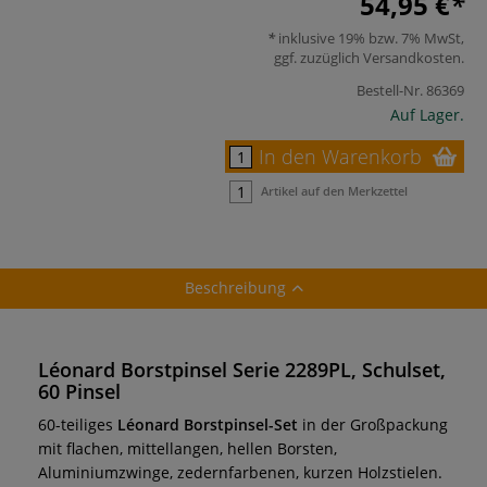
54,95 €
inklusive 19% bzw. 7% MwSt,
ggf. zuzüglich
Versandkosten
.
Bestell-Nr.
86369
Auf Lager.
In den Warenkorb
Artikel auf den Merkzettel
Beschreibung
Léonard Borstpinsel Serie 2289PL, Schulset,
60 Pinsel
60-teiliges
Léonard Borstpinsel-Set
in der Großpackung
mit flachen, mittellangen, hellen Borsten,
Aluminiumzwinge, zedernfarbenen, kurzen Holzstielen.