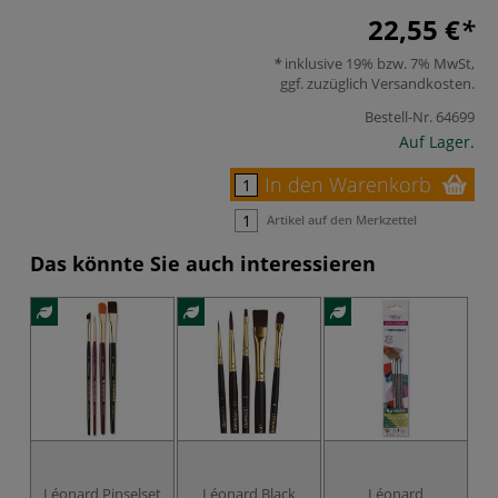
22,55 €
inklusive 19% bzw. 7% MwSt,
ggf. zuzüglich
Versandkosten
.
Bestell-Nr.
64699
Auf Lager.
In den Warenkorb
Artikel auf den Merkzettel
Das könnte Sie auch interessieren
Léonard Pinselset
Léonard Black
Léonard
Lé