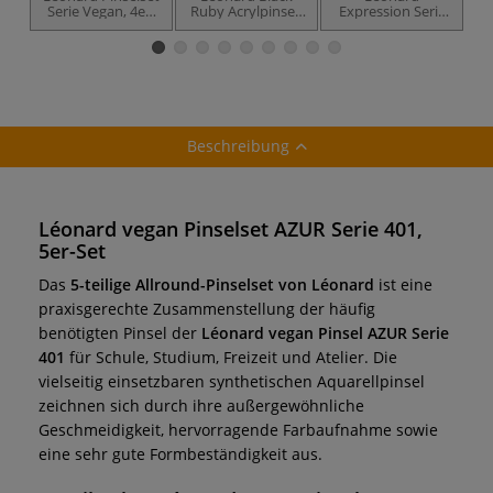
Serie Vegan, 4er-
Ruby Acrylpinsel-
Expression Serie
Set Allroundpinsel
Set, Serie 30
50, vegan
Allroundpinsel
Beschreibung
Léonard vegan Pinselset AZUR Serie 401,
5er-Set
Das
5-teilige Allround-Pinselset von Léonard
ist eine
praxisgerechte Zusammenstellung der häufig
benötigten Pinsel der
Léonard vegan Pinsel AZUR Serie
401
für Schule, Studium, Freizeit und Atelier. Die
vielseitig einsetzbaren synthetischen Aquarellpinsel
zeichnen sich durch ihre außergewöhnliche
Geschmeidigkeit, hervorragende Farbaufnahme sowie
eine sehr gute Formbeständigkeit aus.