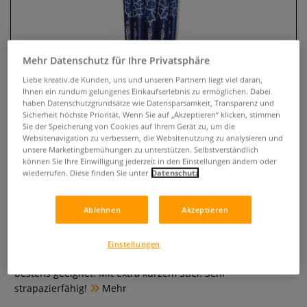
Mehr Datenschutz für Ihre Privatsphäre
Liebe kreativ.de Kunden, uns und unseren Partnern liegt viel daran,
Ihnen ein rundum gelungenes Einkaufserlebnis zu ermöglichen. Dabei
haben Datenschutzgrundsätze wie Datensparsamkeit, Transparenz und
Sicherheit höchste Priorität. Wenn Sie auf „Akzeptieren“ klicken, stimmen
Sie der Speicherung von Cookies auf Ihrem Gerät zu, um die
Websitenavigation zu verbessern, die Websitenutzung zu analysieren und
unsere Marketingbemühungen zu unterstützen. Selbstverständlich
Léonard vegan Pinselset AZUR
können Sie Ihre Einwilligung jederzeit in den Einstellungen ändern oder
Serie 401
wiederrufen. Diese finden Sie unter
Datenschutz
1 Bewertung
Ablehnen
Akzeptieren
Das Allround-Pinselset von Léonard enthält 5
Synthetikpinsel der Léonard vegan Pinsel Serie AZUR Serie
Einstellungen
401. Für die Deckfarben-, Tempera- und Aquarellmalerei
bestens geeignet. Mit extra kurzem Stiel. Sehr
strapazierfähig!
Mehr