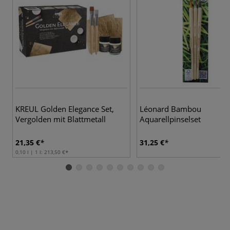
KREUL Golden Elegance Set,
Léonard Bambou
Vergolden mit Blattmetall
Aquarellpinselset
21,35 €
31,25 €
0,10 l | 1 l:
213,50 €