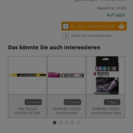
Bestell-Nr.
91393
Auf Lager.
In den Warenkorb
Artikel auf den Merkzettel
Das könnte Sie auch interessieren
-7
37 Farben
27 Farben
7 Sets
UNI POSCA
MARABU YONO
MARABU YONO
Marker PC-3M
Acrylmarker
Acrylmarker-Sets