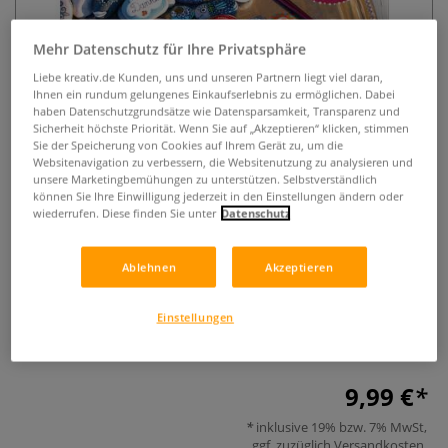
Mehr Datenschutz für Ihre Privatsphäre
Liebe kreativ.de Kunden, uns und unseren Partnern liegt viel daran,
Ihnen ein rundum gelungenes Einkaufserlebnis zu ermöglichen. Dabei
haben Datenschutzgrundsätze wie Datensparsamkeit, Transparenz und
Sicherheit höchste Priorität. Wenn Sie auf „Akzeptieren“ klicken, stimmen
Sie der Speicherung von Cookies auf Ihrem Gerät zu, um die
Websitenavigation zu verbessern, die Websitenutzung zu analysieren und
Lieblingssteine - Steine bemalen
unsere Marketingbemühungen zu unterstützen. Selbstverständlich
können Sie Ihre Einwilligung jederzeit in den Einstellungen ändern oder
wiederrufen. Diese finden Sie unter
Datenschutz
0 Bewertungen
Der neue Trend aus den USA ist nun auch in Deutschland
Ablehnen
Akzeptieren
angekommen: Steine bemalen zum Freuen, Behalten und
Verschenken. 50 inspirierende Motive zum Nachmalen und
Einstellungen
Selbstgestalten. Die besten Tipps zu Materialien und
Maltechniken.
Mehr
9,99 €
inklusive 19% bzw. 7% MwSt,
ggf. zuzüglich
Versandkosten
.