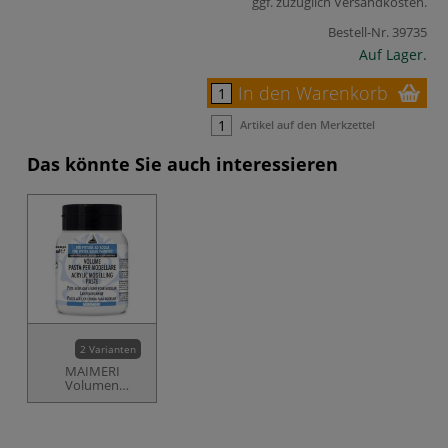
ggf. zuzüglich
Versandkosten
.
Bestell-Nr.
39735
Auf Lager.
In den Warenkorb
Artikel auf den Merkzettel
Das könnte Sie auch interessieren
2 Varianten
MAIMERI
Volumen
Leichtacryl-
Modelliermasse