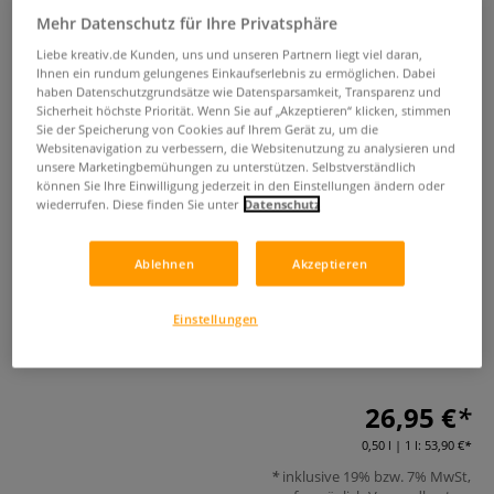
Mehr Datenschutz für Ihre Privatsphäre
Liebe kreativ.de Kunden, uns und unseren Partnern liegt viel daran,
Ihnen ein rundum gelungenes Einkaufserlebnis zu ermöglichen. Dabei
haben Datenschutzgrundsätze wie Datensparsamkeit, Transparenz und
Sicherheit höchste Priorität. Wenn Sie auf „Akzeptieren“ klicken, stimmen
Sie der Speicherung von Cookies auf Ihrem Gerät zu, um die
Websitenavigation zu verbessern, die Websitenutzung zu analysieren und
unsere Marketingbemühungen zu unterstützen. Selbstverständlich
MAIMERI ACRILICO Acryl-
können Sie Ihre Einwilligung jederzeit in den Einstellungen ändern oder
wiederrufen. Diese finden Sie unter
Datenschutz
Modellierpaste, 500 ml
Ablehnen
Akzeptieren
0 Bewertungen
Weiße Acryl-Modellierpaste für plastische Effekte und
Einstellungen
Reliefs. Matt trocknend, stabil, rissfest und ideal für Mixed
Media.
Mehr
26,95 €
0,50 l | 1 l:
53,90 €
inklusive 19% bzw. 7% MwSt,