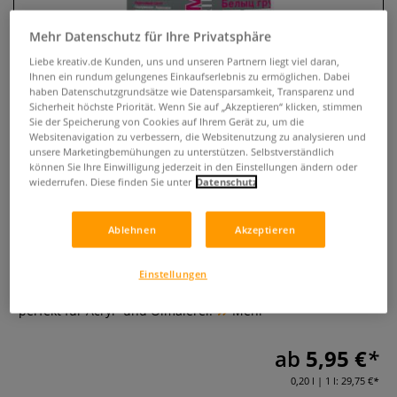
Mehr Datenschutz für Ihre Privatsphäre
Liebe kreativ.de Kunden, uns und unseren Partnern liegt viel daran,
Ihnen ein rundum gelungenes Einkaufserlebnis zu ermöglichen. Dabei
haben Datenschutzgrundsätze wie Datensparsamkeit, Transparenz und
Sicherheit höchste Priorität. Wenn Sie auf „Akzeptieren“ klicken, stimmen
Sie der Speicherung von Cookies auf Ihrem Gerät zu, um die
Websitenavigation zu verbessern, die Websitenutzung zu analysieren und
unsere Marketingbemühungen zu unterstützen. Selbstverständlich
können Sie Ihre Einwilligung jederzeit in den Einstellungen ändern oder
wiederrufen. Diese finden Sie unter
Datenschutz
MAIMERI ACRILICO Gesso, weiß
Ablehnen
Akzeptieren
0 Bewertungen
Weißes Universal-Gesso aus der Maimeri Acrilico-Serie.
Einstellungen
Ideal als Grundierung für Leinwand, Holz, Papier u. v. m. –
perfekt für Acryl- und Ölmalerei.
Mehr
ab
5,95 €
0,20 l | 1 l:
29,75 €