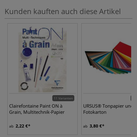
Kunden kauften auch diese Artikel
11 Varianten
53 
Clairefontaine Paint ON à
URSUS® Tonpapier und
Grain, Multitechnik-Papier
Fotokarton
2,22 €
3,80 €
ab
ab