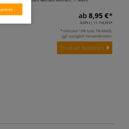
eptieren
ab
8,95 €
0,075 l | 1 l:
119,33 €
inklusive 19% bzw. 7% MwSt,
ggf. zuzüglich
Versandkosten
.
Produkt bestellen