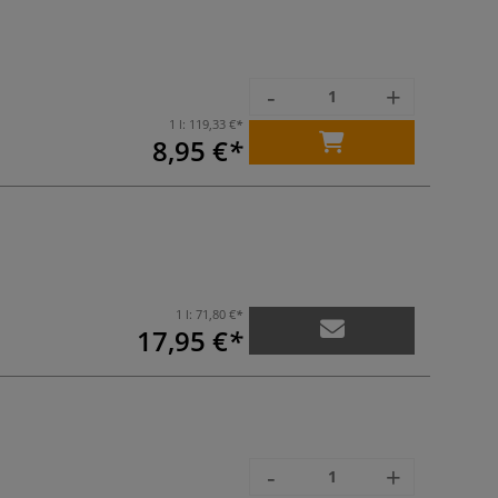
-
+
1 l:
119,33 €
8,95 €
1 l:
71,80 €
17,95 €
-
+