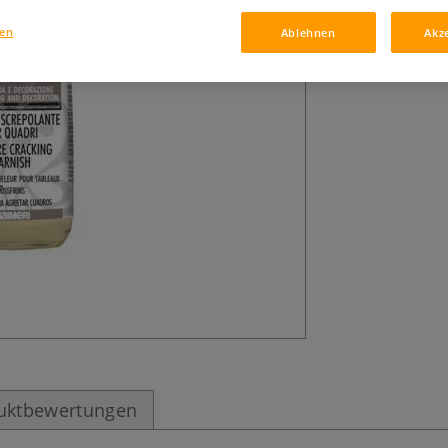
gen
Ablehnen
Akz
uktbewertungen