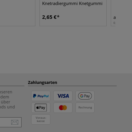
Knetradiergummi Knetgummi
2,65 €
7,55
ab
0,20 l | 1 l:
3
Zahlungsarten
unseren
f dem
 über
ends und
Rechnung
Voraus-
kasse