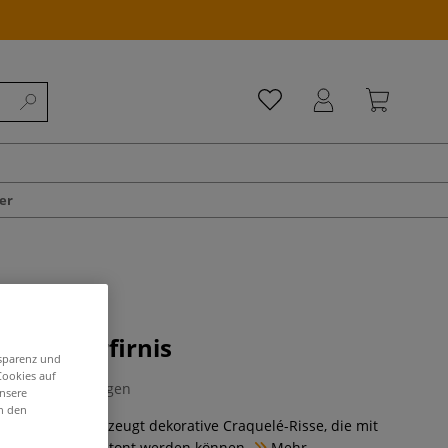
er
rakelierfirnis
nsparenz und
Cookies auf
0 Bewertungen
unsere
in den
 die Ölmalerei. Erzeugt dekorative Craquelé-Risse, die mit
umen-Effekten betont werden können.
Mehr