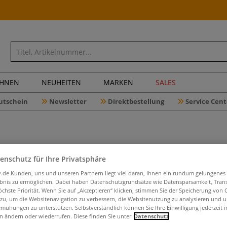
CHNEN
NEUHEITEN
MARKEN
SALES
utschein
Newsletter
Direktbestellung
Service Cent
enschutz für Ihre Privatsphäre
MAIMERI K
iv.de Kunden, uns und unseren Partnern liegt viel daran, Ihnen ein rundum gelungenes
ebnis zu ermöglichen. Dabei haben Datenschutzgrundsätze wie Datensparsamkeit, Tra
öchste Priorität. Wenn Sie auf „Akzeptieren“ klicken, stimmen Sie der Speicherung von 
 zu, um die Websitenavigation zu verbessern, die Websitenutzung zu analysieren und 
mühungen zu unterstützen. Selbstverständlich können Sie Ihre Einwilligung jederzeit 
Spezialfirnis für
n ändern oder wiederrufen. Diese finden Sie unter
Datenschutz
Patina- oder Bit