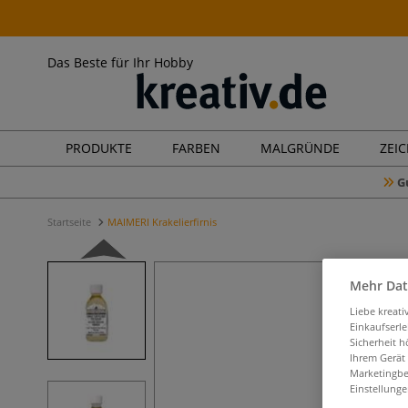
Das Beste für Ihr Hobby
PRODUKTE
FARBEN
MALGRÜNDE
ZEI
G
Startseite
MAIMERI Krakelierfirnis
Mehr Dat
Liebe kreat
Einkaufserl
Sicherheit h
Ihrem Gerät
Marketingbe
Einstellunge