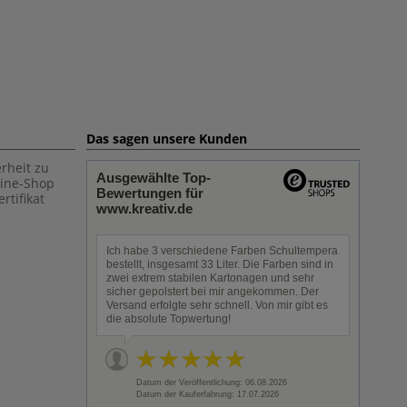
Das sagen unsere Kunden
rheit zu
Ausgewählte Top-
line-Shop
Bewertungen für
rtifikat
www.kreativ.de
Ich habe 3 verschiedene Farben Schultempera
bestellt, insgesamt 33 Liter. Die Farben sind in
zwei extrem stabilen Kartonagen und sehr
sicher gepolstert bei mir angekommen. Der
Versand erfolgte sehr schnell. Von mir gibt es
die absolute Topwertung!
Datum der Veröffentlichung: 06.08.2026
Datum der Kauferfahrung: 17.07.2026