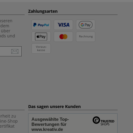
Zahlungsarten
unseren
f dem
 über
ends und
Rechnung
Voraus-
kasse
Das sagen unsere Kunden
rheit zu
Ausgewählte Top-
line-Shop
Bewertungen für
rtifikat
www.kreativ.de