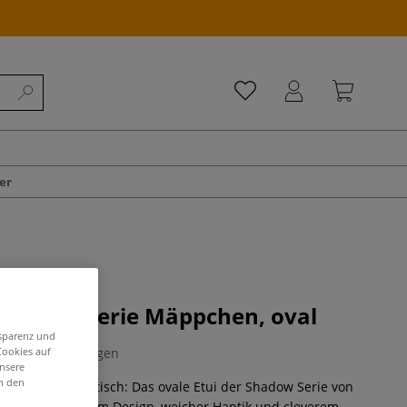
er
hadow Serie Mäppchen, oval
nsparenz und
0 Bewertungen
Cookies auf
unsere
in den
elegant und praktisch: Das ovale Etui der Shadow Serie von
t mit schwarzem Design, weicher Haptik und cleverem