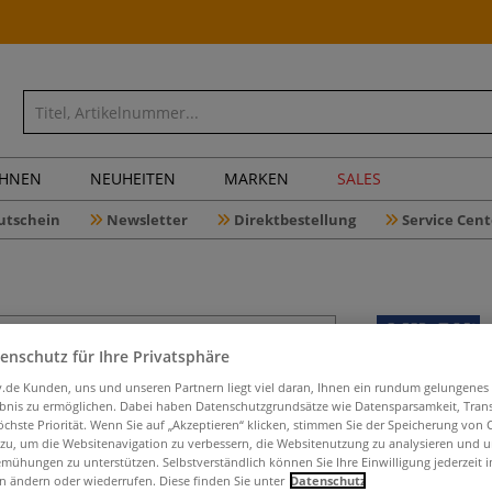
CHNEN
NEUHEITEN
MARKEN
SALES
utschein
Newsletter
Direktbestellung
Service Cent
enschutz für Ihre Privatsphäre
MILAN® S
iv.de Kunden, uns und unseren Partnern liegt viel daran, Ihnen ein rundum gelungenes
ebnis zu ermöglichen. Dabei haben Datenschutzgrundsätze wie Datensparsamkeit, Tra
öchste Priorität. Wenn Sie auf „Akzeptieren“ klicken, stimmen Sie der Speicherung von 
 zu, um die Websitenavigation zu verbessern, die Websitenutzung zu analysieren und 
mühungen zu unterstützen. Selbstverständlich können Sie Ihre Einwilligung jederzeit 
Minimalistisch, 
n ändern oder wiederrufen. Diese finden Sie unter
Datenschutz
MILAN® überzeug