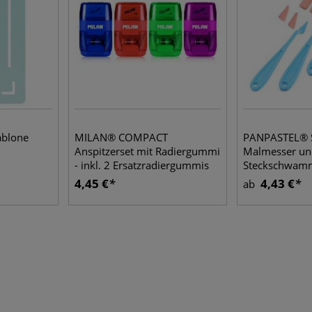
ablone
MILAN® COMPACT
PANPASTEL® 
Anspitzerset mit Radiergummi
Malmesser un
- inkl. 2 Ersatzradiergummis
Steckschwamm
430
4,45 €
4,43 €
ab