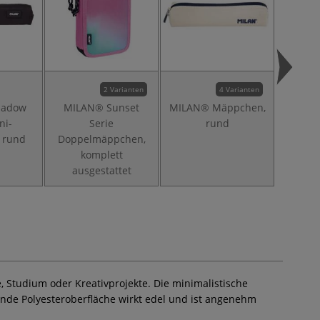
2 Varianten
4 Varianten
hadow
MILAN® Sunset
MILAN® Mäppchen,
MILAN
ni-
Serie
rund
recht
 rund
Doppelmäppchen,
Reißv
komplett
ausgestattet
ule, Studium oder Kreativprojekte. Die minimalistische
nzende Polyesteroberfläche wirkt edel und ist angenehm