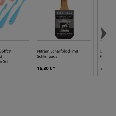
Sofft®
Nitram Schärfblock mit
Qbix Myl
d
Schleifpads
Polyester
 Set
16,30 €
11,5
ab