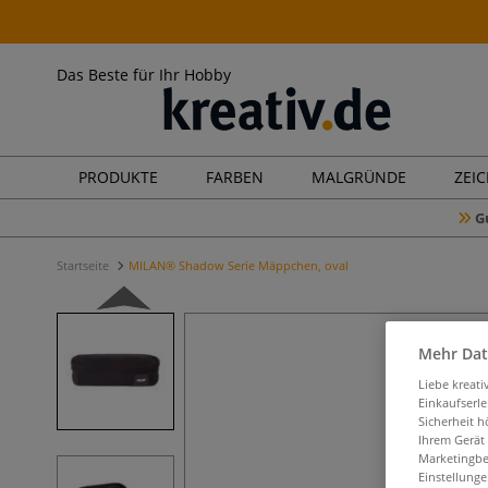
Das Beste für Ihr Hobby
PRODUKTE
FARBEN
MALGRÜNDE
ZEI
G
Startseite
MILAN® Shadow Serie Mäppchen, oval
Mehr Dat
Liebe kreat
Einkaufserl
Sicherheit h
Ihrem Gerät
Marketingbe
Einstellunge