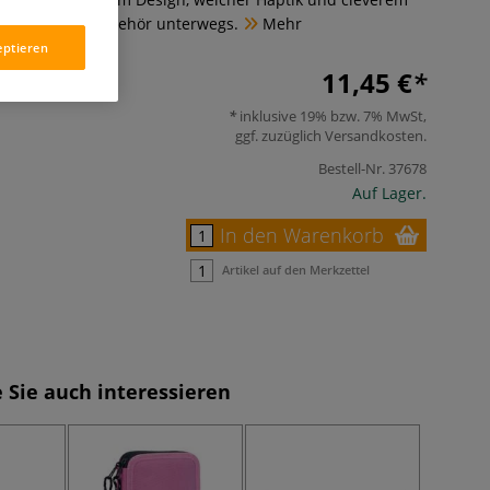
l für Stifte & Zubehör unterwegs.
Mehr
eptieren
11,45 €
inklusive 19% bzw. 7% MwSt,
ggf. zuzüglich
Versandkosten
.
Bestell-Nr.
37678
Auf Lager.
In den Warenkorb
Artikel auf den Merkzettel
 Sie auch interessieren