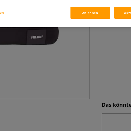
Innenfach – idea
gen
Ablehnen
Akz
Das könnte