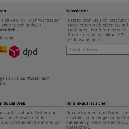
ten
Newsletter
en
ab 79 €
inkl. Mehrwertsteuer
Registrieren Sie sich jetzt für 
n wir deutschlandweit
Newsletter und bleiben Sie au
tenfrei!
Laufenden. Wir informieren Sie
Produktneuheiten, aktuelle Tr
den mit:
Aktionsangebote.
Newsletter
agen zu
Versandkosten und
en
?
im Social Web
Ihr Einkauf ist sicher
uns auf Facebook, Twitter und
Um die Kunden- und Datensiche
tauschen Sie sich mit der
erhöhen, ist unser gesamter On
aus und bleiben Sie immer up
mit einem professionellen SSL-Ze
abgesichert.