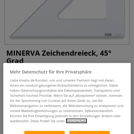
MINERVA Zeichendreieck, 45°
Grad
Mehr Datenschutz für Ihre Privatsphäre
1 Bewertung
Liebe kreativ.de Kunden, uns und unseren Partnern liegt viel daran,
Das MINERVA Zeichendreieck, 45° Grad ist ideal geeignet für
Ihnen ein rundum gelungenes Einkaufserlebnis zu ermöglichen. Dabei
Schule, Hobby und Büro. Aus transparentem Kunststoff.
haben Datenschutzgrundsätze wie Datensparsamkeit, Transparenz und
Sicherheit höchste Priorität. Wenn Sie auf „Akzeptieren“ klicken, stimmen
Erhältlich in verschiedenen Ausführungen.
Mehr
Sie der Speicherung von Cookies auf Ihrem Gerät zu, um die
Websitenavigation zu verbessern, die Websitenutzung zu analysieren und
ab
7,12 €
unsere Marketingbemühungen zu unterstützen. Selbstverständlich
können Sie Ihre Einwilligung jederzeit in den Einstellungen ändern oder
wiederrufen. Diese finden Sie unter
Datenschutz
inklusive 19% bzw. 7% MwSt,
ggf. zuzüglich
Versandkosten
.