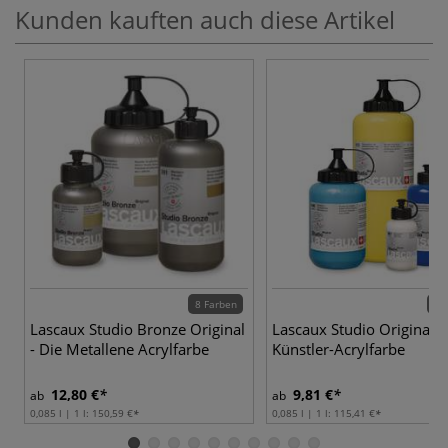
Kunden kauften auch diese Artikel
8 Farben
57 
Lascaux Studio Bronze Original
Lascaux Studio Original
- Die Metallene Acrylfarbe
Künstler-Acrylfarbe
12,80 €
9,81 €
ab
ab
0,085 l | 1 l:
150,59 €
0,085 l | 1 l:
115,41 €