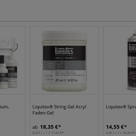
ium,
Liquitex® String Gel Acryl
Liquitex® Spra
Faden-Gel
18,35 €
14,55 €
ab
0,237 l | 1 l:
77,43 €
0,40 l | 1 l:
36,38 €