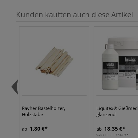
Kunden kauften auch diese Artikel
Rayher Bastelhölzer,
Liquitex® Gießmed
Holzstäbe
glänzend
1,80 €
18,35 €
ab
ab
0,237 l | 1 l:
77,43 €