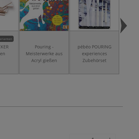
arianten
CKER
Pouring -
pébéo POURING
pébé
ten
Meisterwerke aus
experiences
exp
Acryl gießen
Zubehörset
Collect