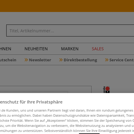
CHNEN
NEUHEITEN
MARKEN
SALES
utschein
Newsletter
Direktbestellung
Service Cent
enschutz für Ihre Privatsphäre
Marabu S
iv.de Kunden, uns und unseren Partnern liegt viel daran, Ihnen ein rundum gelungenes
ebnis zu ermöglichen. Dabei haben Datenschutzgrundsätze wie Datensparsamkeit, Tra
öchste Priorität. Wenn Sie auf „Akzeptieren“ klicken, stimmen Sie der Speicherung von 
 zu, um die Websitenavigation zu verbessern, die Websitenutzung zu analysieren und 
Der SUPER CELL P
mühungen zu unterstützen. Selbstverständlich können Sie Ihre Einwilligung jederzeit 
alle gängigen Po