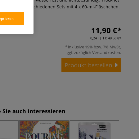
Erhältlich in verschiedenen Sets mit 4 x 60-ml-Fläschchen.
eptieren
11,90 €
0,24 l | 1 l:
49,58 €
inklusive 19% bzw. 7% MwSt,
ggf. zuzüglich
Versandkosten
.
Produkt bestellen
 Sie auch interessieren