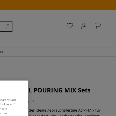
er
UPER CELL POURING MIX Sets
nsparenz und
0 Bewertungen
Cookies auf
unsere
OURING MIX ist der ideale gebrauchsfertige Acryl-Mix für
in den
uring-Techniken. Wasserfest und lichtbeständig. Trocknet