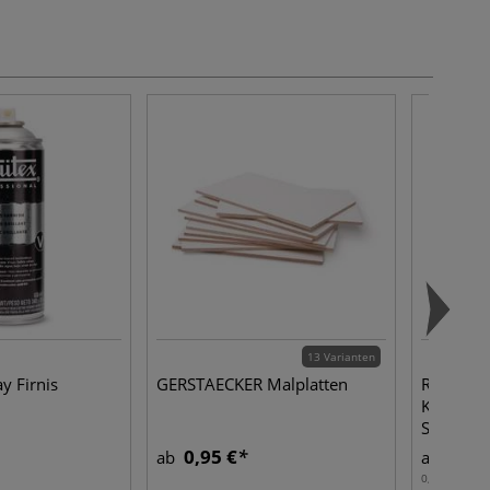
13 Varianten
y Firnis
GERSTAECKER Malplatten
ROHRER
KLINGNE
Schwarz
0,95 €
6,05
ab
ab
0,05 l | 1 l:
1