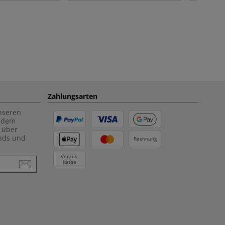
Zahlungsarten
unseren
f dem
 über
ends und
Rechnung
Voraus-
kasse