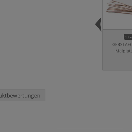
13 V
GERSTAE
Malplat
uktbewertungen