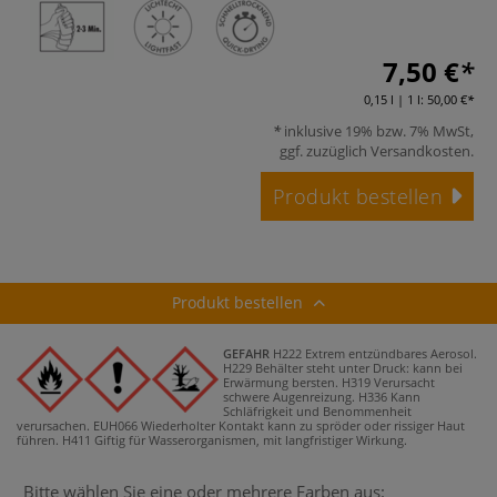
7,50 €
0,15 l | 1 l:
50,00 €
inklusive 19% bzw. 7% MwSt,
ggf. zuzüglich
Versandkosten
.
Produkt bestellen
Produkt bestellen
GEFAHR
H222 Extrem entzündbares Aerosol.
H229 Behälter steht unter Druck: kann bei
Erwärmung bersten.
H319 Verursacht
schwere Augenreizung.
H336 Kann
Schläfrigkeit und Benommenheit
verursachen.
EUH066 Wiederholter Kontakt kann zu spröder oder rissiger Haut
führen.
H411 Giftig für Wasserorganismen, mit langfristiger Wirkung.
Bitte wählen Sie eine oder mehrere Farben aus: