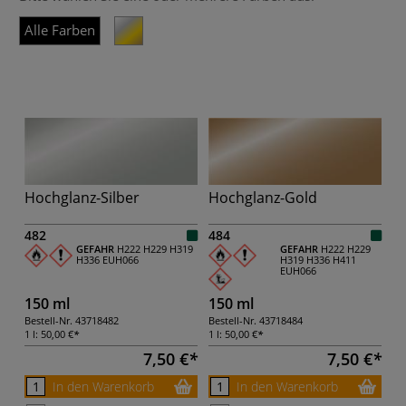
Alle Farben
Hochglanz-Silber
Hochglanz-Gold
482
484
GEFAHR
H222
H229
H319
GEFAHR
H222
H229
H336
EUH066
H319
H336
H411
EUH066
150 ml
150 ml
Bestell-Nr.
43718482
Bestell-Nr.
43718484
1 l:
50,00 €
1 l:
50,00 €
7,50 €
7,50 €
In den Warenkorb
In den Warenkorb