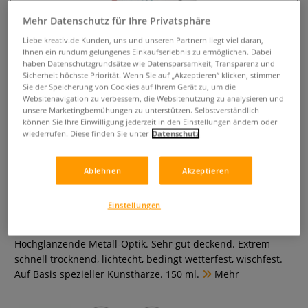
Mehr Datenschutz für Ihre Privatsphäre
Liebe kreativ.de Kunden, uns und unseren Partnern liegt viel daran,
Ihnen ein rundum gelungenes Einkaufserlebnis zu ermöglichen. Dabei
haben Datenschutzgrundsätze wie Datensparsamkeit, Transparenz und
Sicherheit höchste Priorität. Wenn Sie auf „Akzeptieren“ klicken, stimmen
Sie der Speicherung von Cookies auf Ihrem Gerät zu, um die
Websitenavigation zu verbessern, die Websitenutzung zu analysieren und
unsere Marketingbemühungen zu unterstützen. Selbstverständlich
können Sie Ihre Einwilligung jederzeit in den Einstellungen ändern oder
wiederrufen. Diese finden Sie unter
Datenschutz
Marabu do it Colorspray High
Gloss
Ablehnen
Akzeptieren
0 Bewertungen
Einstellungen
Für eine gleichmäßige Oberfläche ohne Pinselspuren.
Hochglänzende Metall-Optik. Sehr gut deckend. Extrem
schnell trocknend, lichtecht, bedingt wetterfest, wischfest.
Auf Basis spezieller Kunstharze. 150 ml.
Mehr