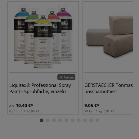
49 Farben
Liquitex® Professional Spray
GERSTAECKER Tonmasse 
Paint - Sprühfarbe, einzeln
unschamottiert
10,40 €
9,05 €
ab
0,40 l | 1 l:
26,00 €
10 kg | 1 kg:
0,91 €