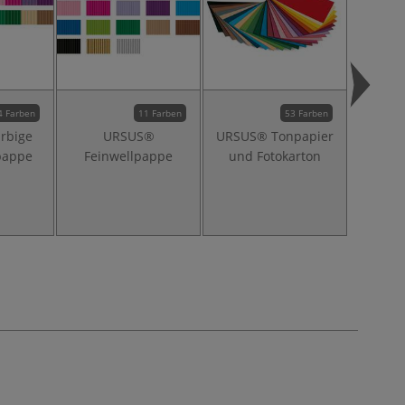
4 Farben
11 Farben
53 Farben
rbige
URSUS®
URSUS® Tonpapier
Mein
pappe
Feinwellpappe
und Fotokarton
Bastel