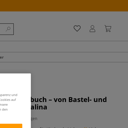
er
nsparenz und
N-Bastelbuch – von Bastel- und
Cookies auf
gerin Mavalina
unsere
in den
0 Bewertungen