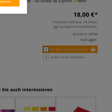
de Kreativprojekte – für Kinder ab 4 Jahren
Mehr
eptieren
18,00 €
inklusive 19% bzw. 7% MwSt,
ggf. zuzüglich
Versandkosten
.
Bestell-Nr.
90548
Auf Lager.
In den Warenkorb
Artikel auf den Merkzettel
 Sie auch interessieren