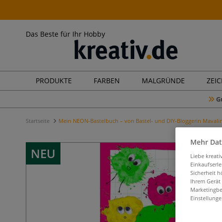
Das Beste für Ihr Hobby
PRODUKTE
FARBEN
MALGRÜNDE
ZEI
G
Startseite
Mein NEON-Bastelbuch – von Bastel- und DIY-Bloggerin Mavali
Mehr Dat
NEU
Liebe kreat
Einkaufserl
Sicherheit h
Ihrem Gerät
Marketingbe
Einstellunge