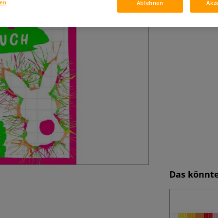
Über 50 leuchten
gen
Ablehnen
Akz
Das könnte