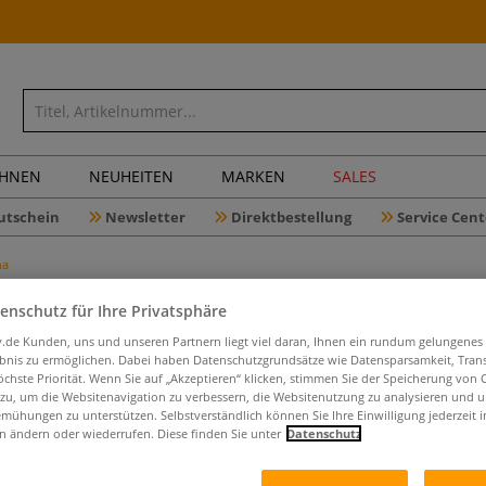
CHNEN
NEUHEITEN
MARKEN
SALES
utschein
Newsletter
Direktbestellung
Service Cent
na
enschutz für Ihre Privatsphäre
iv.de Kunden, uns und unseren Partnern liegt viel daran, Ihnen ein rundum gelungenes
ebnis zu ermöglichen. Dabei haben Datenschutzgrundsätze wie Datensparsamkeit, Tra
Mein NEO
öchste Priorität. Wenn Sie auf „Akzeptieren“ klicken, stimmen Sie der Speicherung von 
DIY-Blog
 zu, um die Websitenavigation zu verbessern, die Websitenutzung zu analysieren und 
mühungen zu unterstützen. Selbstverständlich können Sie Ihre Einwilligung jederzeit 
n ändern oder wiederrufen. Diese finden Sie unter
Datenschutz