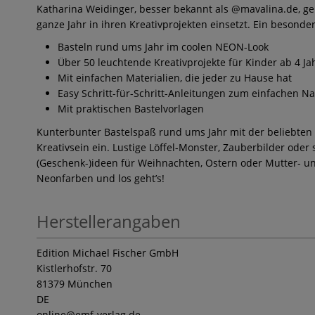
Katharina Weidinger, besser bekannt als @mavalina.de, ge
ganze Jahr in ihren Kreativprojekten einsetzt. Ein besonde
Basteln rund ums Jahr im coolen NEON-Look
Über 50 leuchtende Kreativprojekte für Kinder ab 4 Ja
Mit einfachen Materialien, die jeder zu Hause hat
Easy Schritt-für-Schritt-Anleitungen zum einfachen N
Mit praktischen Bastelvorlagen
Kunterbunter Bastelspaß rund ums Jahr mit der beliebten 
Kreativsein ein. Lustige Löffel-Monster, Zauberbilder oder 
(Geschenk-)ideen für Weihnachten, Ostern oder Mutter- und
Neonfarben und los geht’s!
Herstellerangaben
Edition Michael Fischer GmbH
Kistlerhofstr. 70
81379 München
DE
online
@emf-verlag.de