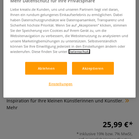
Mehr Datenschutz für Ihre Privatsphäre
Liebe kreativ.de Kunden, uns und unseren Partnern liegt viel daran,
Ihnen ein rundum gelungenes Einkaufserlebnis zu ermöglichen. Dabei
haben Datenschutzgrundsätze wie Datensparsamkeit, Transparenz und
Sicherheit höchste Priorität. Wenn Sie auf „Akzeptieren“ klicken, stimmen
Sie der Speicherung von Cookies auf Ihrem Gerät zu, um die
Websitenavigation zu verbessern, die Websitenutzung zu analysieren und
unsere Marketingbemühungen zu unterstützen. Selbstverständlich
können Sie Ihre Einwilligung jederzeit in den Einstellungen ändern oder
wiederrufen. Diese finden Sie unter
Datenschutz
Mixed Media - Fantasievolle
Farben
Ablehnen
Akzeptieren
0 Bewertungen
Einstellungen
Die anschaulichen Schritt-für-Schritt-Anleitungen enthalten
sowohl den Fabeltext als auch viele Beispielfotos als
Inspiration für Ihre kleinen Künstlerinnen und Künstler.
Mehr
25,99 €
inklusive 19% bzw. 7% MwSt,