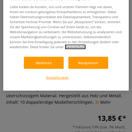
Liebe kreativ.de Kunden, uns und unseren Partnern liegt viel daran,
Ihnen ein rundum gelungenes Einkaufserlebnis zu ermöglichen. Dabei
haben Datenschutzgrundsätze wie Datensparsamkeit, Transparenz und
Sicherheit höchste Priorität. Wenn Sie auf „Akzeptieren“ klicken, stimmen
Sie der Speicherung von Cookies auf Ihrem Gerät zu, um die
Websitenavigation zu verbessern, die Websitenutzung zu analysieren und
unsere Marketingbemühungen zu unterstützen. Selbstverständlich
können Sie Ihre Einwilligung jederzeit in den Einstellungen ändern oder
wiederrufen. Diese finden Sie unter
Datenschutz
Modellierschlingen-Set,
doppelendig, 10-teilig
Ablehnen
Akzeptieren
0 Bewertungen
Einstellungen
Das Modellierschlingen-Set ist hervorragend geeignet zum
Modellieren, Töpfern und zum Entfernen von
überschüssigem Material. Hergestellt aus Holz und Metall.
Inhalt: 10 doppelendige Modellierschlingen.
Mehr
13,85 €
inklusive 19% bzw. 7% MwSt,