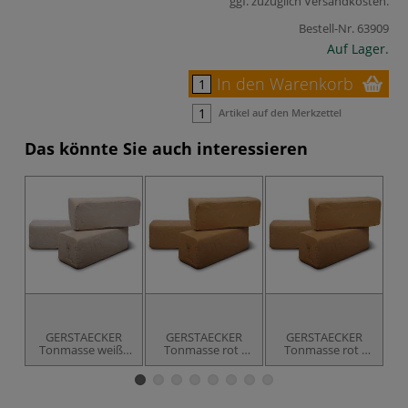
ggf. zuzüglich
Versandkosten
.
Bestell-Nr.
63909
Auf Lager.
In den Warenkorb
Artikel auf den Merkzettel
Das könnte Sie auch interessieren
GERSTAECKER
GERSTAECKER
GERSTAECKER
Tonmasse weiß -
Tonmasse rot -
Tonmasse rot -
T
unschamottiert
unschamottiert
fein schamottiert
f