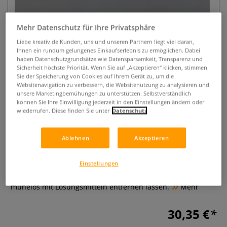
Mehr Datenschutz für Ihre Privatsphäre
Liebe kreativ.de Kunden, uns und unseren Partnern liegt viel daran,
Ihnen ein rundum gelungenes Einkaufserlebnis zu ermöglichen. Dabei
haben Datenschutzgrundsätze wie Datensparsamkeit, Transparenz und
Sicherheit höchste Priorität. Wenn Sie auf „Akzeptieren“ klicken, stimmen
Sie der Speicherung von Cookies auf Ihrem Gerät zu, um die
Websitenavigation zu verbessern, die Websitenutzung zu analysieren und
NEW WAVE® Easy View®
unsere Marketingbemühungen zu unterstützen. Selbstverständlich
Acrylpalette
können Sie Ihre Einwilligung jederzeit in den Einstellungen ändern oder
wiederrufen. Diese finden Sie unter
Datenschutz
0 Bewertungen
Ablehnen
Akzeptieren
Die ergonomische, graue Acrylpalette ist dank des
drehbaren Daumenrings sowohl für Rechts- als auch für
Einstellungen
Linkshänder geeignet. Sie eignet sich für Acrylfarben, die
sich einfach abziehen lassen, sowie für Ölfarben, die sich
mühelos mit Lösungsmitteln entfernen lassen.
Mehr
30,35 €