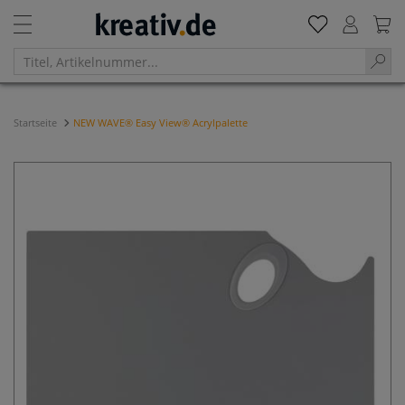
Startseite
NEW WAVE® Easy View® Acrylpalette