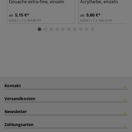
Gouache extra-fine, einzeln
Acrylfarbe, einzeln
5,15 €
9,80 €
ab
ab
0,014 l | 1 l:
367,86 €
0,059 l | 1 l:
166,10 €
Kontakt
Versandkosten
Newsletter
Zahlungsarten