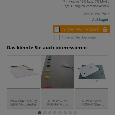
inklusive 19% bzw. 7% MwSt,
ggf. zuzüglich
Versandkosten
.
Bestell-Nr.
36814
Auf Lager.
In den Warenkorb
Artikel auf den Merkzettel
Das könnte Sie auch interessieren
New Wave® Easy
New Wave®
New Wave®
M
Lift® Malpaletten
POSH® Holz-
POSH® Glas-
Tischpaletten
Mischpaletten