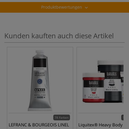
Produktbewertungen
Kunden kauften auch diese Artikel
78 Farben
116 
LEFRANC & BOURGEOIS LINEL
Liquitex® Heavy Body