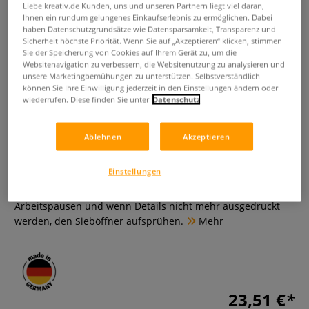
Liebe kreativ.de Kunden, uns und unseren Partnern liegt viel daran,
Ihnen ein rundum gelungenes Einkaufserlebnis zu ermöglichen. Dabei
haben Datenschutzgrundsätze wie Datensparsamkeit, Transparenz und
Sicherheit höchste Priorität. Wenn Sie auf „Akzeptieren“ klicken, stimmen
Sie der Speicherung von Cookies auf Ihrem Gerät zu, um die
Websitenavigation zu verbessern, die Websitenutzung zu analysieren und
unsere Marketingbemühungen zu unterstützen. Selbstverständlich
können Sie Ihre Einwilligung jederzeit in den Einstellungen ändern oder
wiederrufen. Diese finden Sie unter
Datenschutz
PREGAN® 235 SPRAY
Ablehnen
Akzeptieren
0 Bewertungen
Einstellungen
Sieböffner zum Anlösen eingetrockneter Siebdruckfarbe
während des Druckens in der Siebdruckschablone. Nach
Arbeitspausen und wenn Details nicht mehr ausgedruckt
werden, den Sieböffner aufsprühen.
Mehr
23,51 €