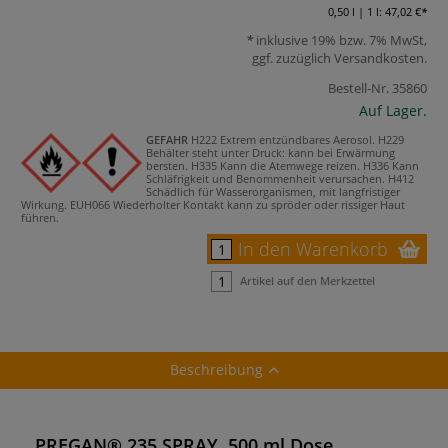
0,50 l | 1 l:
47,02 €
inklusive 19% bzw. 7% MwSt,
ggf. zuzüglich
Versandkosten
.
Bestell-Nr.
35860
Auf Lager.
GEFAHR
H222 Extrem entzündbares Aerosol.
H229
Behälter steht unter Druck: kann bei Erwärmung
bersten.
H335 Kann die Atemwege reizen.
H336 Kann
Schläfrigkeit und Benommenheit verursachen.
H412
Schädlich für Wasserorganismen, mit langfristiger
Wirkung.
EUH066 Wiederholter Kontakt kann zu spröder oder rissiger Haut
führen.
In den Warenkorb
Artikel auf den Merkzettel
Beschreibung
PREGAN® 235 SPRAY, 500 ml Dose